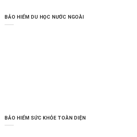
BẢO HIỂM DU HỌC NƯỚC NGOÀI
BẢO HIỂM SỨC KHỎE TOÀN DIỆN