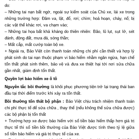
do:
– Những tai nạn bất ngờ, ngoài sự kiểm soát của Chủ xe, lái xe trong
những trường hợp: Đâm va, lật, đổ, rơi; chìm; hoả hoạn, cháy, nổ; bị
các vật thể khác rơi, va chạm vào;
– Những tai họa bất khả kháng do thiên nhiên: Bão, lũ lụt, sụt lở, sét
đánh, động đất, mưa đá, sóng thần;
– Mất cắp, mất cướp toàn bộ xe.
+ Ngoài ra, Bảo Việt còn thanh toán những chi phí cần thiết và hợp lý
phát sinh do tai nạn thuộc phạm vi bảo hiểm nhằm ngăn ngừa, hạn chế
tổn thất phát sinh thêm, bảo vệ và đưa xe thiệt hại tới nơi sửa chữa
gần nhất, giám định tổn thất.
Quyền lợi bảo hiểm xe ô tô
Nguyên tắc bồi thường
là khôi phục phương tiện trở lại trạng thái ban
đầu tại thời điểm trước khi xảy ra tổn thất.
Bồi thường tổn thất bộ phận :
Bảo Việt chịu trách nhiệm thanh toán
chi phí thực tế để sửa chữa , thay thế (nếu không thể sửa chữa được)
các bộ phận bị tổn thất
+ Trường hợp xe được bảo hiểm với số tiền bảo hiểm thấp hơn giá trị
thực tế thì số tiền bồi thường của Bảo Việt được tính theo tỷ lệ giữa
số tiền bảo hiểm và giá trị thực tế của xe.