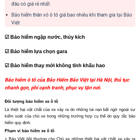
đâu có giá rẻ nhất
Bảo hiểm thân vỏ ô tô giá bao nhiêu khi tham gia tại Bảo
Việt
☑ B
ả
o hi
ể
m ng
ậ
p n
ướ
c, th
ủ
y kích
☑ B
ả
o hi
ể
m l
ự
a ch
ọ
n gara
☑ B
ả
o hi
ể
m thay m
ớ
i không tính kh
ấ
u hao
Bảo hiểm ô tô của Bảo Hiểm Bảo Việt tại Hà Nội, thủ tục
nhanh gọn, phí cạnh tranh, phục vụ tận nơi.
Đối tượng bảo hiểm xe ô tô
Là thiệt hại vật chất của xe xảy ra do những tai nạn bất ngờ ngoài sự
kiểm soát của chủ xe trong những trường hợp cụ thể do quy tắc bảo
hiểm quy định.
Phạm vi bảo hiểm xe ô tô
+ Bảo Việt bồi thường cho Chủ xe những thiệt hại vật chất xe xảy ra