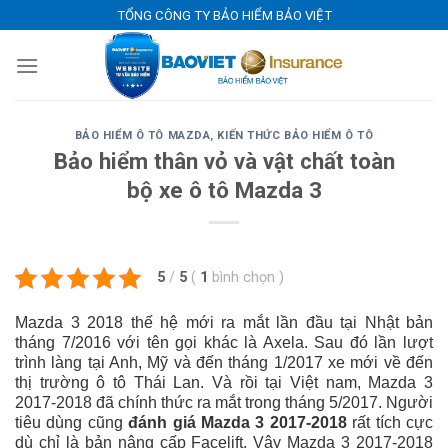
Skip
TỔNG CÔNG TY BẢO HIỂM BẢO VIỆT
to
content
BẢO HIỂM Ô TÔ MAZDA
,
KIẾN THỨC BẢO HIỂM Ô TÔ
Bảo hiểm thân vỏ và vật chất toàn
bộ xe ô tô Mazda 3
5
/
5
(
1
bình chọn
)
Mazda 3 2018 thế hệ mới ra mắt lần đầu tại Nhật bản
tháng 7/2016 với tên gọi khác là Axela. Sau đó lần lượt
trình làng tại Anh, Mỹ và đến tháng 1/2017 xe mới về đến
thị trường ô tô Thái Lan. Và rồi tại Việt nam, Mazda 3
2017-2018 đã chính thức ra mắt trong tháng 5/2017. Người
tiêu dùng cũng
đánh giá Mazda 3 2017-2018
rất tích cực
dù chỉ là bản nâng cấp Facelift. Vậy Mazda 3 2017-2018