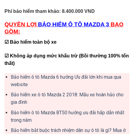
Phí bảo hiểm tham khảo: 8.400.000 VND
QUYỀN LỢI
BẢO HIỂM Ô TÔ MAZDA 3
BAO
GỒM
:
☑ B
ả
o hi
ể
m toàn b
ộ
xe
☑ Không áp d
ụ
ng m
ứ
c kh
ấ
u tr
ừ (Bồi thường 100% tổn
thất)
Bảo hiểm ô tô Mazda 6 hưởng Ưu đãi lớn khi mua qua
website
Bảo hiểm xe ô tô Mazda 2 2018: Mẫu xe hoàn hảo cho
gia đình
Bảo hiểm ô tô Mazda BT50 hưởng ưu đãi hấp dẫn nhất
trong năm
Bảo hiểm bắt buộc trách nhiệm dân sự ô tô là gì? Mua ở