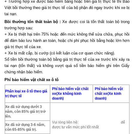
+ Trường hợp xe được bảo hiểm bằng hoặc trên giá trị thực tế thì Bảo
Việt bồi thường theo giá trị thực tế của bộ phận đó ngay trước khi xe bị
tai nạn.
Bồi thường tổn thất toàn bộ :
Xe được coi là tổn thất toàn bộ trong
trường hợp sau:
+ Xe bị thiệt hại trên 75% hoặc đến mức không thể sửa chữa, phục hồi
để đảm bảo lưu hành an toàn, hoặc chi phí phục hồi bằng hoặc lớn hơn
giá trị thực tế của xe.
+ Xe bị mất cắp, bị cướp (có kết luận của cơ quan chức năng).
Số tiền bồi thường toàn bộ bằng giá trị thực tế của xe trước khi xảy ra
tai nạn (tổn thất) và không vượt quá số tiền bảo hiểm ghi trên Giấy
chứng nhận bảo hiểm.
Phí bảo hiểm vật chất xe ô tô
Phí bảo hiểm vật chất
Phí bảo hiểm vật
Phân loại xe ô tô theo giá
xe
(Xe không kinh
chất xe
(Xe kinh
trị thực tế
doanh)
doanh)
Xe đã sử dụng dưới 3
năm, còn 85% giá trị trở
lên.
Vui lòng liên hệ:
để
Xe đã sử dụng 3-6 năm,
được tư vấn mức phí tốt nhất
còn 65-85% giá trị.