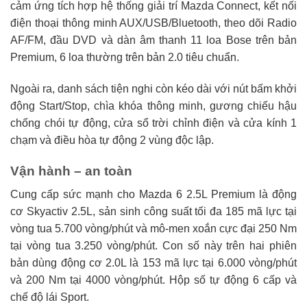
cảm ứng tích hợp hệ thống giải trí Mazda Connect, kết nối
điện thoại thông minh AUX/USB/Bluetooth, theo dõi Radio
AF/FM, đầu DVD và dàn âm thanh 11 loa Bose trên bản
Premium, 6 loa thường trên bản 2.0 tiêu chuẩn.
Ngoài ra, danh sách tiện nghi còn kéo dài với nút bấm khởi
động Start/Stop, chìa khóa thông minh, gương chiếu hậu
chống chói tự động, cửa sổ trời chỉnh điện và cửa kính 1
chạm và điều hòa tự động 2 vùng độc lập.
Vận hành – an toàn
Cung cấp sức mạnh cho Mazda 6 2.5L Premium là động
cơ Skyactiv 2.5L, sản sinh công suất tối đa 185 mã lực tại
vòng tua 5.700 vòng/phút và mô-men xoắn cực đại 250 Nm
tại vòng tua 3.250 vòng/phút. Con số này trên hai phiên
bản dùng động cơ 2.0L là 153 mã lực tại 6.000 vòng/phút
và 200 Nm tại 4000 vòng/phút. Hộp số tự động 6 cấp và
chế độ lái Sport.