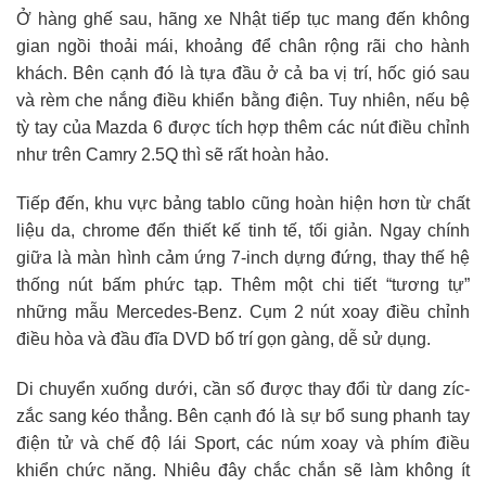
Ở hàng ghế sau, hãng xe Nhật tiếp tục mang đến không
gian ngồi thoải mái, khoảng để chân rộng rãi cho hành
khách. Bên cạnh đó là tựa đầu ở cả ba vị trí, hốc gió sau
và rèm che nắng điều khiển bằng điện. Tuy nhiên, nếu bệ
tỳ tay của Mazda 6 được tích hợp thêm các nút điều chỉnh
như trên Camry 2.5Q thì sẽ rất hoàn hảo.
Tiếp đến, khu vực bảng tablo cũng hoàn hiện hơn từ chất
liệu da, chrome đến thiết kế tinh tế, tối giản. Ngay chính
giữa là màn hình cảm ứng 7-inch dựng đứng, thay thế hệ
thống nút bấm phức tạp. Thêm một chi tiết “tương tự”
những mẫu Mercedes-Benz. Cụm 2 nút xoay điều chỉnh
điều hòa và đầu đĩa DVD bố trí gọn gàng, dễ sử dụng.
Di chuyển xuống dưới, cần số được thay đổi từ dang zíc-
zắc sang kéo thẳng. Bên cạnh đó là sự bổ sung phanh tay
điện tử và chế độ lái Sport, các núm xoay và phím điều
khiển chức năng. Nhiêu đây chắc chắn sẽ làm không ít