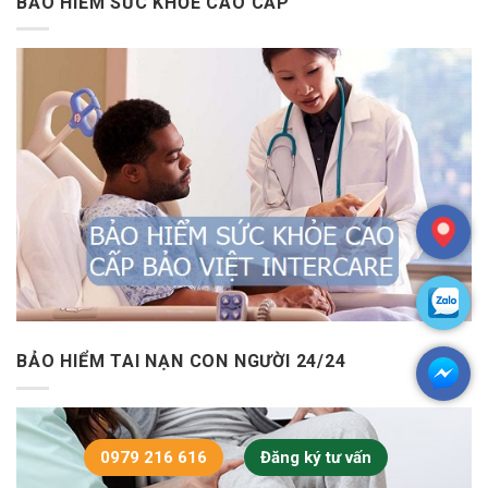
BẢO HIỂM SỨC KHỎE CAO CẤP
BẢO HIỂM TAI NẠN CON NGƯỜI 24/24
0979 216 616
Đăng ký tư vấn