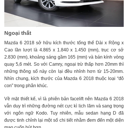
Ngoại thất
Mazda 6 2018 sở hữu kích thước tổng thể Dài x Rộng x
Cao lần lượt là 4.865 x 1.840 x 1.450 (mm), trục cơ sở
2.830 (mm), khoảng sáng gầm 165 (mm) và bán kính vòng
quay 5,6 mét. So với Camry, ngoại trừ thấp hơn 20mm thì
những thông số này còn lại đều nhỉnh hơn từ 15-20mm.
Nhìn chung, kích thước của Mazda 6 2018 thuộc loại “đô
con” trong phân khúc.
Về mặt thiết kế, vì là phiên bản facelift nên Mazda 6 2018
vẫn duy trì những đường nét cực kì lịch lãm và sang trọng
với ngôn ngữ Kodo. Tuy nhiên, mẫu sedan hạng D đã
được tinh chỉnh lại một số chi tiết nhằm đem đến một diện
mạo cuốn hút hơn.