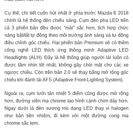
Cụ thể, chi tiết cuốn hút nhất ở phía trước Mazda 6 2018
chính là hệ thống đèn chiếu sáng. Cụm đèn pha LED trên
cả 3 phiên bản đều được “mài” sắc hơn, tích hợp chức
năng bật/tắt tự động theo môi trường ánh sáng và tự động
điều chỉnh góc chiếu. Hai phiên bản Premium sẽ có thêm
công nghệ LED thích ứng thông minh Adaptive LED
Headlights (ALH). Đây là hệ thống giúp người lái luôn có
được tầm nhìn tốt nhất, không gây chói mặt cho các xe
ngược chiều. Còn trên bản 2.0 sẽ thay bằng mở rộng góc
chiếu khi đánh lái AFS (Adaptive Front-Lighting System).
Ngoài ra, cụm lưới tản nhiệt 5 điểm cũng được mở rộng
hơn, đường viền mạ chrome tạo hình cánh chim dày hơn.
Ngay dưới là đèn sương mù dạng LED thay vì halogen
như bản tiền nhiệm, đi kèm với một đường cong mạ
chrome sắc lẹm.