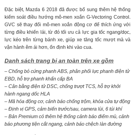
Đặc biệt, Mazda 6 2018 đã được bổ sung thêm hệ thống
kiểm soát điều hướng mô-men xoắn G-Vectoring Control.
GVC sẽ thay đổi mô-men xoắn động cơ để thích ứng với
từng điều khiển lái, từ đó tối ưu cả lực gia tốc ngang/dọc,
lực kéo trên từng bánh xe, giúp xe tăng tốc mượt mà và
vận hành êm ái hơn, ổn định khi vào cua.
Danh sách trang bị an toàn trên xe gồm
– Chống bó cứng phanh ABS, phân phối lực phanh điện tử
EBD, hỗ trợ phanh khẩn cấp BA
– Cân bằng điện tử DSC, chống trượt TCS, hỗ trợ khởi
hành ngang dốc HLA
– Mã hóa động cơ, cảnh báo chống trộm, khóa cửa tự động
– Định vị GPS, cảm biến trước/sau, camera lùi, 6 túi khí
– Bản Premium có thêm hệ thống cảnh báo điểm mù, cảnh
báo phương tiện cắt ngang, cảnh báo chệch làn đường