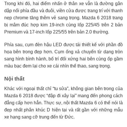
Trong khi đó, hai điểm nhấn ở thân xe vẫn là đường gân
dập nổi phía đầu và đuôi, viền cửa được trang trí với thanh
nẹp chrome tăng thêm vẻ sang trọng. Mazda 6 2018 trang
bị mâm đúc hợp kim 19-inch cùng lốp 225/45 trên 2 bản
Premium và 17-inch lốp 225/55 trên bản 2.0 thường.
Phía sau, cụm đèn hậu LED được tái thiết kế với phần đồ
họa bên trong đẹp hơn. Cụm ống xả chuyển từ dạng tròn
sang hình bình hành, bố trí đối xứng hai bên cùng ốp gầm
màu bạc đem lại cho xe cái nhìn thể thao, sang trọng.
Nội thất
Khác với ngoại thất chỉ “tu sửa”, không gian bên trong của
Mazda 6 2018 được “đập đi xây lại” mang đến phong cách
đẳng cấp hơn hẳn. Thực sự, nội thất Mazda 6 có thể nói là
đẹp nhất phân khúc D hiện tại và rất gần với những mẫu
xe hạng sang cỡ trung đến từ Đức.