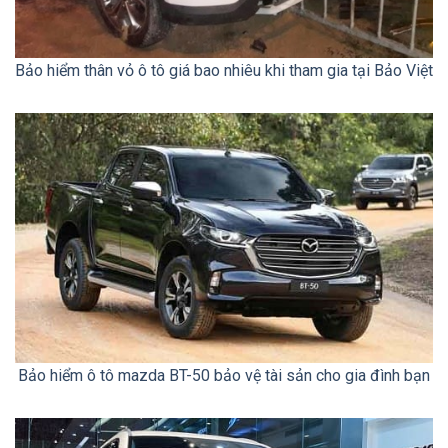
Bảo hiểm thân vỏ ô tô giá bao nhiêu khi tham gia tại Bảo Việt
Bảo hiểm ô tô mazda BT-50 bảo vệ tài sản cho gia đình bạn