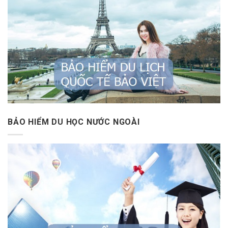
BẢO HIỂM DU HỌC NƯỚC NGOÀI