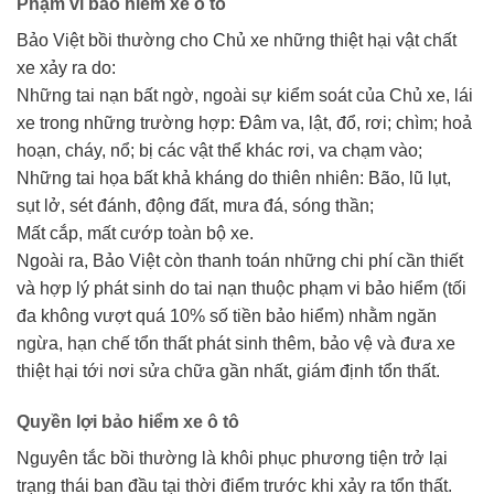
Phạm vi bảo hiểm xe ô tô
Bảo Việt bồi thường cho Chủ xe những thiệt hại vật chất
xe xảy ra do:
Những tai nạn bất ngờ, ngoài sự kiểm soát của Chủ xe, lái
xe trong những trường hợp: Đâm va, lật, đổ, rơi; chìm; hoả
hoạn, cháy, nổ; bị các vật thể khác rơi, va chạm vào;
Những tai họa bất khả kháng do thiên nhiên: Bão, lũ lụt,
sụt lở, sét đánh, động đất, mưa đá, sóng thần;
Mất cắp, mất cướp toàn bộ xe.
Ngoài ra, Bảo Việt còn thanh toán những chi phí cần thiết
và hợp lý phát sinh do tai nạn thuộc phạm vi bảo hiểm (tối
đa không vượt quá 10% số tiền bảo hiểm) nhằm ngăn
ngừa, hạn chế tổn thất phát sinh thêm, bảo vệ và đưa xe
thiệt hại tới nơi sửa chữa gần nhất, giám định tổn thất.
Quyền lợi bảo hiểm xe ô tô
Nguyên tắc bồi thường là khôi phục phương tiện trở lại
trạng thái ban đầu tại thời điểm trước khi xảy ra tổn thất.