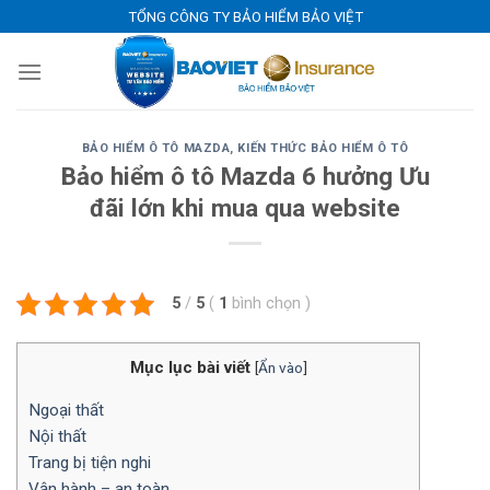
Skip
TỔNG CÔNG TY BẢO HIỂM BẢO VIỆT
to
content
BẢO HIỂM Ô TÔ MAZDA
,
KIẾN THỨC BẢO HIỂM Ô TÔ
Bảo hiểm ô tô Mazda 6 hưởng Ưu
đãi lớn khi mua qua website
5
/
5
(
1
bình chọn
)
Mục lục bài viết
[
Ẩn vào
]
Ngoại thất
Nội thất
Trang bị tiện nghi
Vận hành – an toàn