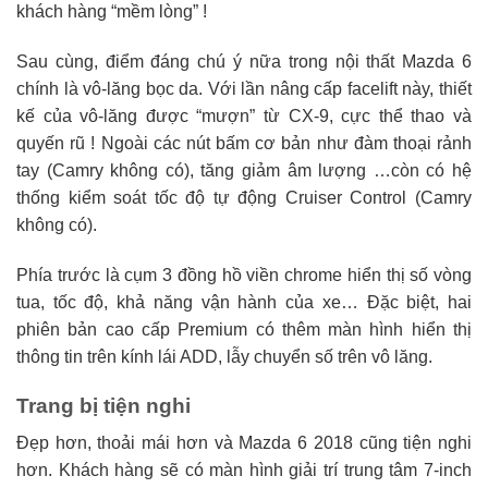
khách hàng “mềm lòng” !
Sau cùng, điểm đáng chú ý nữa trong nội thất Mazda 6
chính là vô-lăng bọc da. Với lần nâng cấp facelift này, thiết
kế của vô-lăng được “mượn” từ CX-9, cực thể thao và
quyến rũ ! Ngoài các nút bấm cơ bản như đàm thoại rảnh
tay (Camry không có), tăng giảm âm lượng …còn có hệ
thống kiểm soát tốc độ tự động Cruiser Control (Camry
không có).
Phía trước là cụm 3 đồng hồ viền chrome hiển thị số vòng
tua, tốc độ, khả năng vận hành của xe… Đặc biệt, hai
phiên bản cao cấp Premium có thêm màn hình hiển thị
thông tin trên kính lái ADD, lẫy chuyển số trên vô lăng.
Trang bị tiện nghi
Đẹp hơn, thoải mái hơn và Mazda 6 2018 cũng tiện nghi
hơn. Khách hàng sẽ có màn hình giải trí trung tâm 7-inch