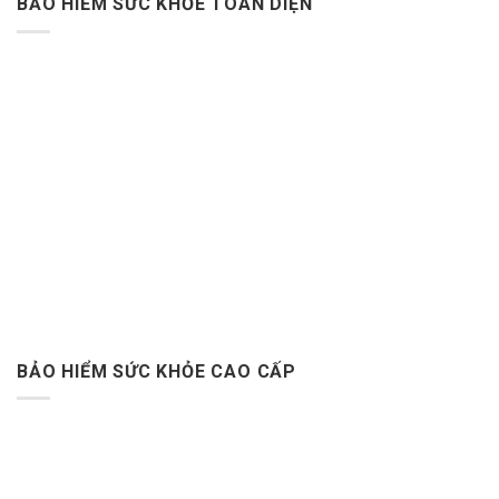
BẢO HIỂM SỨC KHỎE TOÀN DIỆN
BẢO HIỂM SỨC KHỎE CAO CẤP