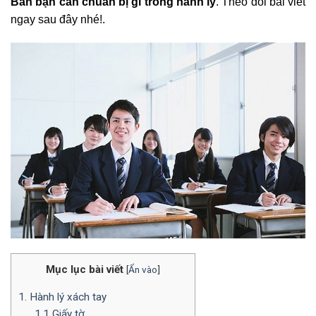
Bản bạn cần chuẩn bị gì trong hành lý
. Theo dõi bài viết
ngay sau đây nhé!.
Mục lục bài viết
[
Ẩn vào
]
1. Hành lý xách tay
1.1 Giấy tờ