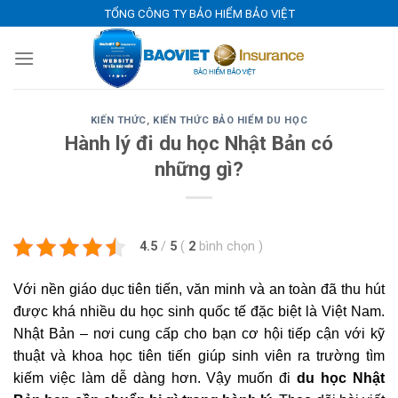
Skip
TỔNG CÔNG TY BẢO HIỂM BẢO VIỆT
to
content
KIẾN THỨC
,
KIẾN THỨC BẢO HIỂM DU HỌC
Hành lý đi du học Nhật Bản có
những gì?
4.5
/
5
(
2
bình chọn
)
Với nền giáo dục tiên tiến, văn minh và an toàn đã thu hút
được khá nhiều du học sinh quốc tế đặc biệt là Việt Nam.
Nhật Bản – nơi cung cấp cho bạn cơ hội tiếp cận với kỹ
thuật và khoa học tiên tiến giúp sinh viên ra trường tìm
kiếm việc làm dễ dàng hơn. Vậy muốn đi
du học Nhật