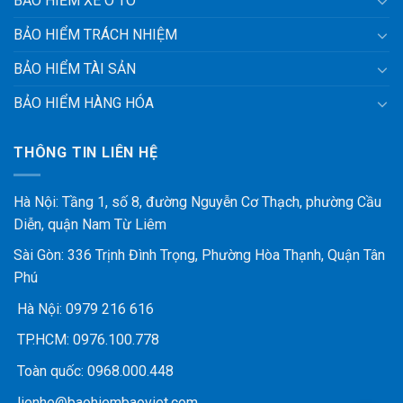
BẢO HIỂM XE Ô TÔ
BẢO HIỂM TRÁCH NHIỆM
BẢO HIỂM TÀI SẢN
BẢO HIỂM HÀNG HÓA
THÔNG TIN LIÊN HỆ
Hà Nội: Tầng 1, số 8, đường Nguyễn Cơ Thạch, phường Cầu
Diễn, quận Nam Từ Liêm
Sài Gòn: 336 Trịnh Đình Trọng, Phường Hòa Thạnh, Quận Tân
Phú
Hà Nội:
0979 216 616
TP.HCM:
0976.100.778
Toàn quốc:
0968.000.448
lienhe@baohiembaoviet.com