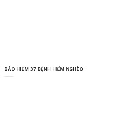
BẢO HIỂM 37 BỆNH HIỂM NGHÈO