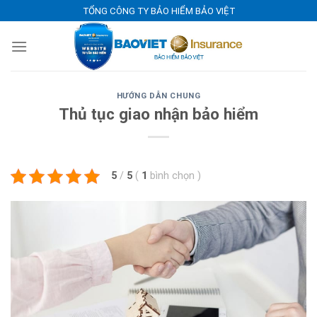
Skip
TỔNG CÔNG TY BẢO HIỂM BẢO VIỆT
to
content
HƯỚNG DẪN CHUNG
Thủ tục giao nhận bảo hiểm
5
/
5
(
1
bình chọn
)