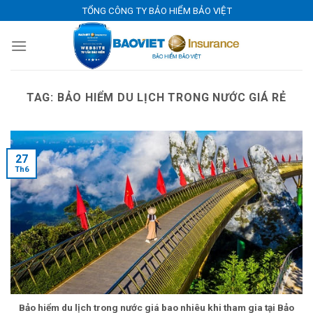
Skip
TỔNG CÔNG TY BẢO HIỂM BẢO VIỆT
to
content
TAG:
BẢO HIỂM DU LỊCH TRONG NƯỚC GIÁ RẺ
27
Th6
Bảo hiểm du lịch trong nước giá bao nhiêu khi tham gia tại Bảo