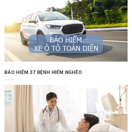
BẢO HIỂM 37 BỆNH HIỂM NGHÈO