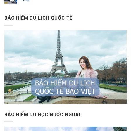
Th8
BẢO HIỂM DU LỊCH QUỐC TẾ
BẢO HIỂM DU HỌC NƯỚC NGOÀI