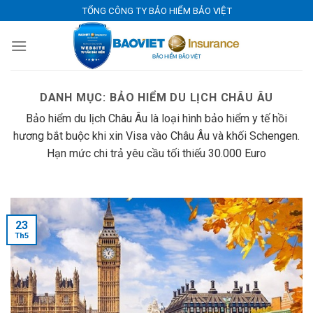
Skip
TỔNG CÔNG TY BẢO HIỂM BẢO VIỆT
to
content
DANH MỤC:
BẢO HIỂM DU LỊCH CHÂU ÂU
Bảo hiểm du lịch Châu Âu là loại hình bảo hiểm y tế hồi
hương bắt buộc khi xin Visa vào Châu Âu và khối Schengen.
Hạn mức chi trả yêu cầu tối thiếu 30.000 Euro
23
Th5