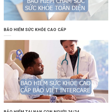
BẢO HIỂM SỨC KHỎE CAO CẤP
BẢO HIỂM TAI NẠN CON NGƯỜI 24/24