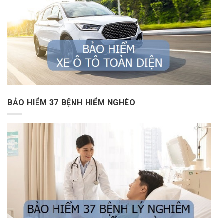
BẢO HIỂM 37 BỆNH HIỂM NGHÈO