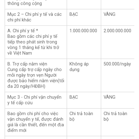
thông công cộng
Mục 2 – Chi phí y tế và các
BẠC
VÀNG
chi phí khác
A. Chi phí y tế *
1.000.000.000
2.000.000.000
Bao gồm các chi phí y tế
tiếp theo phát sinh trong
vòng 1 tháng kể từ khi trở
về Việt Nam
B. Trợ cấp nằm viện
Không áp
500.000/ngày
Cung cấp trợ cấp ngày cho
dụng
mỗi ngày trọn vẹn Người
được bảo hiểm nằm viện(tối
đa 20 ngày/HĐBH)
Mục 3 - Chi phí vận chuyển
BẠC
VÀNG
y tế cấp cứu
Bao gồm chi phí cho việc
Chi trả toàn
Chi trả toàn
vận chuyển y tế, được đánh
bộ
bộ
giá là cần thiết, đến một địa
điểm mới