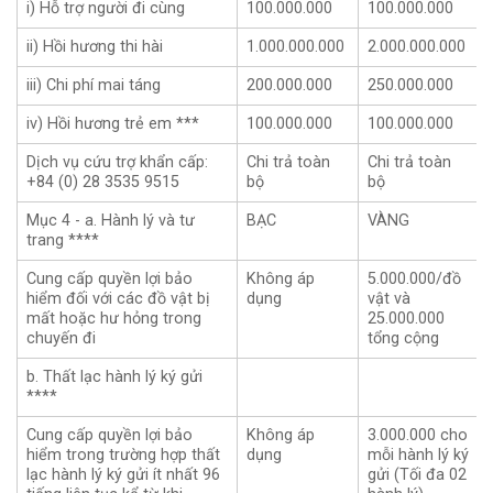
i) Hỗ trợ người đi cùng
100.000.000
100.000.000
ii) Hồi hương thi hài
1.000.000.000
2.000.000.000
iii) Chi phí mai táng
200.000.000
250.000.000
iv) Hồi hương trẻ em ***
100.000.000
100.000.000
Dịch vụ cứu trợ khẩn cấp:
Chi trả toàn
Chi trả toàn
+84 (0) 28 3535 9515
bộ
bộ
Mục 4 - a. Hành lý và tư
BẠC
VÀNG
trang ****
Cung cấp quyền lợi bảo
Không áp
5.000.000/đồ
hiểm đối với các đồ vật bị
dụng
vật và
mất hoặc hư hỏng trong
25.000.000
chuyến đi
tổng cộng
b. Thất lạc hành lý ký gửi
****
Cung cấp quyền lợi bảo
Không áp
3.000.000 cho
hiểm trong trường hợp thất
dụng
mỗi hành lý ký
lạc hành lý ký gửi ít nhất 96
gửi (Tối đa 02