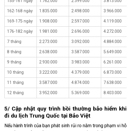
155-161 ngày
1.762.000
2.399.000
3.813.000
162-168 ngày
1.835.000
2.498.000
3.966.000
169-175 ngày
1.908.000
2.597.000
4.119.000
176-182 ngày
1.981.000
2.696.000
4.272.000
7 tháng
2.273.000
3.092.000
4.884.000
8 tháng
2.638.000
3.587.000
5.649.000
9 tháng
2.930.000
3.983.000
6.261.000
10 tháng
3.222.000
4.379.000
6.873.000
11 tháng
3.587.000
4.874.000
7.638.000
12 tháng
3.952.000
5.369.000
8.403.000
5/ Cập nhật quy trình bồi thường bảo hiểm khi
đi du lịch Trung Quốc tại Bảo Việt
Nếu hành trình của bạn phát sinh rủi ro nằm trong phạm vi hỗ