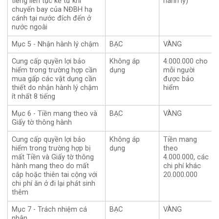
tiếng liên tục kể từ khi
hành lý)
chuyến bay của NĐBH hạ
cánh tại nước đích đến ở
nước ngoài
Mục 5 - Nhận hành lý chậm
BẠC
VÀNG
Cung cấp quyền lợi bảo
Không áp
4.000.000 cho
hiểm trong trường hợp cần
dụng
mỗi người
mua gấp các vật dụng cần
được bảo
thiết do nhận hành lý chậm
hiểm
ít nhất 8 tiếng
Mục 6 - Tiền mang theo và
BẠC
VÀNG
Giấy tờ thông hành
Cung cấp quyền lợi bảo
Không áp
Tiền mang
hiểm trong trường hợp bị
dụng
theo
mất Tiền và Giấy tờ thông
4.000.000, các
hành mang theo do mất
chi phí khác
cắp hoặc thiên tai cộng với
20.000.000
chi phí ăn ở đi lại phát sinh
thêm
Mục 7 - Trách nhiệm cá
BẠC
VÀNG
nhân