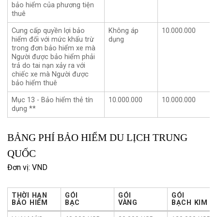
bảo hiểm của phương tiện
thuê
Cung cấp quyền lợi bảo
Không áp
10.000.000
hiểm đối với mức khấu trừ
dụng
trong đơn bảo hiểm xe mà
Người được bảo hiểm phải
trả do tai nạn xảy ra với
chiếc xe mà Người được
bảo hiểm thuê
Mục 13 - Bảo hiểm thẻ tín
10.000.000
10.000.000
dụng **
BẢNG PHÍ BẢO HIỂM DU LỊCH TRUNG
QUỐC
Đơn vị: VND
THỜI HẠN
GÓI
GÓI
GÓI
BẢO HIỂM
BẠC
VÀNG
BẠCH KIM
THỜI HẠN
GÓI
GÓI
GÓI