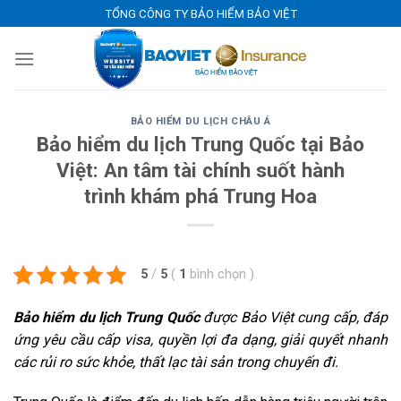
Skip
TỔNG CÔNG TY BẢO HIỂM BẢO VIỆT
to
content
BẢO HIỂM DU LỊCH CHÂU Á
Bảo hiểm du lịch Trung Quốc tại Bảo
Việt: An tâm tài chính suốt hành
trình khám phá Trung Hoa
5
/
5
(
1
bình chọn
)
Bảo hiểm du lịch Trung Quốc
được Bảo Việt cung cấp, đáp
ứng yêu cầu cấp visa, quyền lợi đa dạng, giải quyết nhanh
các rủi ro sức khỏe, thất lạc tài sản trong chuyến đi.