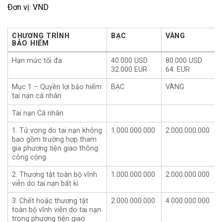
Đơn vị: VND
CHƯƠNG TRÌNH
BẠC
VÀNG
BẢO HIỂM
CHƯƠNG TRÌNH
BẠC
VÀNG
Hạn mức tối đa
40.000 USD
80.000 USD
BẢO HIỂM
32.000 EUR
64. EUR
Mục 1 – Quyền lợi bảo hiểm
BẠC
VÀNG
tai nạn cá nhân
Tai nạn Cá nhân
1. Tử vong do tai nạn không
1.000.000.000
2.000.000.000
bao gồm trường hợp tham
gia phương tiện giao thông
công cộng
2. Thương tật toàn bộ vĩnh
1.000.000.000
2.000.000.000
viễn do tai nạn bất kì
3. Chết hoặc thương tật
2.000.000.000
4.000.000.000
toàn bộ vĩnh viễn do tai nạn
trong phương tiện giao