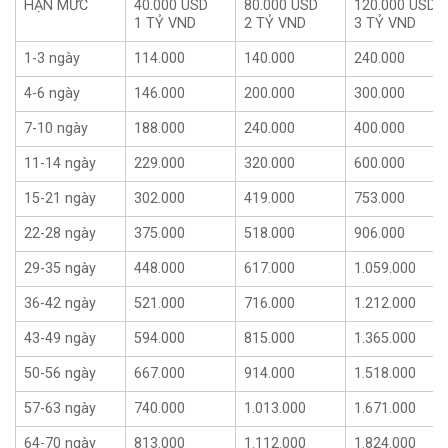
HẠN MỨC
40.000 USD
80.000 USD
120.000 USD
BẢO HIỂM
BẠC
VÀNG
BẠCH KIM
1 TỶ VND
2 TỶ VND
3 TỶ VND
1-3 ngày
114.000
140.000
240.000
4-6 ngày
146.000
200.000
300.000
7-10 ngày
188.000
240.000
400.000
11-14 ngày
229.000
320.000
600.000
15-21 ngày
302.000
419.000
753.000
22-28 ngày
375.000
518.000
906.000
29-35 ngày
448.000
617.000
1.059.000
36-42 ngày
521.000
716.000
1.212.000
43-49 ngày
594.000
815.000
1.365.000
50-56 ngày
667.000
914.000
1.518.000
57-63 ngày
740.000
1.013.000
1.671.000
64-70 ngày
813.000
1.112.000
1.824.000