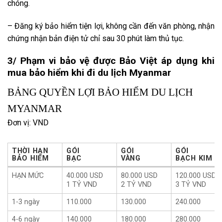
chóng.
– Đăng ký bảo hiểm tiện lợi, không cần đến văn phòng, nhận
chứng nhận bản điện tử chỉ sau 30 phút làm thủ tục.
3/ Phạm vi bảo vệ được Bảo Việt áp dụng khi
mua bảo hiểm khi đi du lịch Myanmar
BẢNG QUYỀN LỢI BẢO HIỂM DU LỊCH
MYANMAR
Đơn vị: VND
THỜI HẠN
GÓI
GÓI
GÓI
BẢO HIỂM
BẠC
VÀNG
BẠCH KIM
THỜI HẠN
GÓI
GÓI
GÓI
HẠN MỨC
40.000 USD
80.000 USD
120.000 USD
BẢO HIỂM
BẠC
VÀNG
BẠCH KIM
1 TỶ VND
2 TỶ VND
3 TỶ VND
1-3 ngày
110.000
130.000
240.000
4-6 ngày
140.000
180.000
280.000