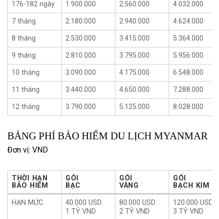
176-182 ngày
1.900.000
2.560.000
4.032.000
7 tháng
2.180.000
2.940.000
4.624.000
8 tháng
2.530.000
3.415.000
5.364.000
9 tháng
2.810.000
3.795.000
5.956.000
10 tháng
3.090.000
4.175.000
6.548.000
11 tháng
3.440.000
4.650.000
7.288.000
12 tháng
3.790.000
5.125.000
8.028.000
BẢNG PHÍ BẢO HIỂM DU LỊCH MYANMAR
Đơn vị: VND
THỜI HẠN
GÓI
GÓI
GÓI
BẢO HIỂM
BẠC
VÀNG
BẠCH KIM
THỜI HẠN
GÓI
GÓI
GÓI
HẠN MỨC
40.000 USD
80.000 USD
120.000 USD
BẢO HIỂM
BẠC
VÀNG
BẠCH KIM
1 TỶ VND
2 TỶ VND
3 TỶ VND