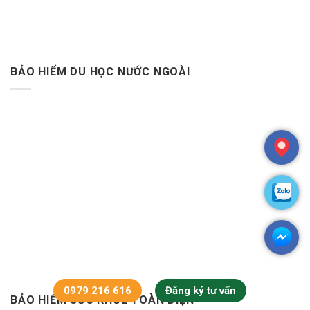
BẢO HIỂM DU HỌC NƯỚC NGOÀI
0979 216 616
Đăng ký tư vấn
BẢO HIỂM SỨC KHỎE TOÀN DIỆN