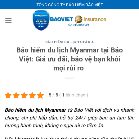
Skip
TỔNG CÔNG TY BẢO HIỂM BẢO VIỆT
to
content
BẢO HIỂM DU LỊCH CHÂU Á
Bảo hiểm du lịch Myanmar tại Bảo
Việt: Giá ưu đãi, bảo vệ bạn khỏi
mọi rủi ro
5
/
5
(
1
bình chọn
)
Bảo hiểm du lịch Myanmar
từ Bảo Việt với dịch vụ nhanh
chóng, chi phí hấp dẫn, hỗ trợ 24/7 giúp bạn an tâm tận
hưởng hành trình, không e ngại rủi ro tiềm ẩn.