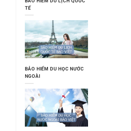
BẢO HIỂM DU LỊCH QUỐC
TẾ
BẢO HIỂM DU HỌC NƯỚC
NGOÀI