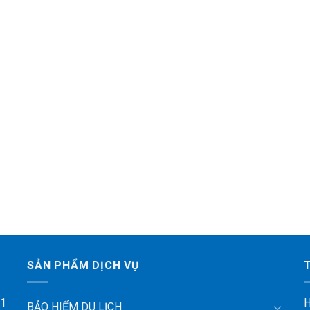
SẢN PHẨM DỊCH VỤ
 1
H
BẢO HIỂM DU LỊCH