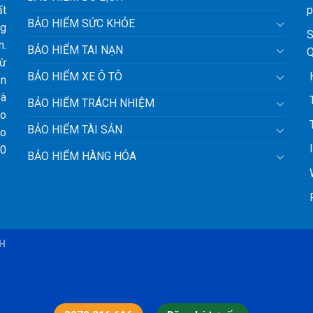
ất
p
BẢO HIỂM SỨC KHỎE
ng
S
n.
BẢO HIỂM TAI NẠN
Q
từ
H
BẢO HIỂM XE Ô TÔ
ận
và
T
BẢO HIỂM TRÁCH NHIỆM
ảo
T
BẢO HIỂM TÀI SẢN
ho
l
10
BẢO HIỂM HÀNG HÓA
W
F
BH