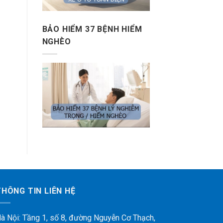
BẢO HIỂM 37 BỆNH HIỂM
NGHÈO
THÔNG TIN LIÊN HỆ
à Nội: Tầng 1, số 8, đường Nguyễn Cơ Thạch,