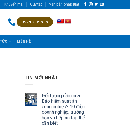
Khuyến mãi
Quy tắc
Văn bản pháp luật
0979 216 616
 TỨC
LIÊN HỆ
TIN MỚI NHẤT
Đối tượng cần mua
07
Bảo hiểm suất ăn
Th8
công nghiệp? 10 điều
doanh nghiệp, trường
học và bếp ăn tập thể
cần biết