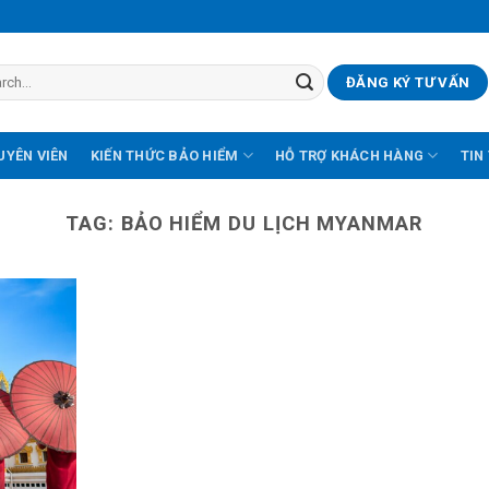
ĐĂNG KÝ TƯ VẤN
UYÊN VIÊN
KIẾN THỨC BẢO HIỂM
HỖ TRỢ KHÁCH HÀNG
TIN
TAG:
BẢO HIỂM DU LỊCH MYANMAR