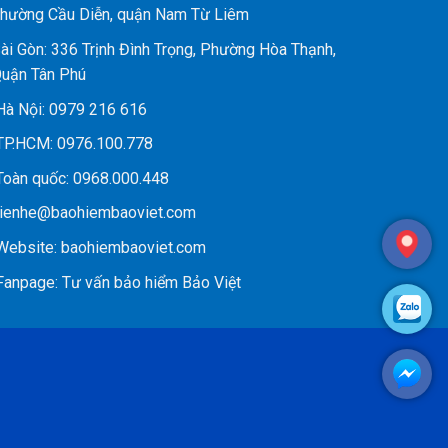
hường Cầu Diễn, quận Nam Từ Liêm
ài Gòn: 336 Trịnh Đình Trọng, Phường Hòa Thạnh,
uận Tân Phú
à Nội:
0979 216 616
P.HCM:
0976.100.778
oàn quốc:
0968.000.448
ienhe@baohiembaoviet.com
ebsite:
baohiembaoviet.com
anpage:
Tư vấn bảo hiểm Bảo Việt