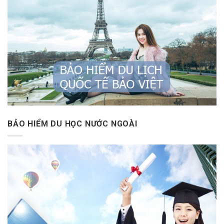
BẢO HIỂM DU HỌC NƯỚC NGOÀI