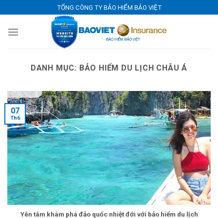
Skip
TỔNG CÔNG TY BẢO HIỂM BẢO VIỆT
to
content
DANH MỤC:
BẢO HIỂM DU LỊCH CHÂU Á
07
Th6
Yên tâm khám phá đảo quốc nhiệt đới với bảo hiểm du lịch