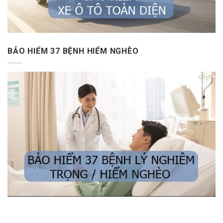
BẢO HIỂM 37 BỆNH HIỂM NGHÈO