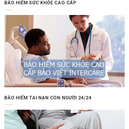
BẢO HIỂM SỨC KHỎE CAO CẤP
BẢO HIỂM TAI NẠN CON NGƯỜI 24/24