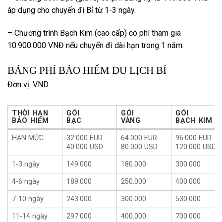
áp dụng cho chuyến đi Bỉ từ 1-3 ngày.
– Chương trình Bạch Kim (cao cấp) có phí tham gia
10.900.000 VNĐ nếu chuyến đi dài hạn trong 1 năm.
BẢNG PHÍ BẢO HIỂM DU LỊCH BỈ
Đơn vị: VND
THỜI HẠN
GÓI
GÓI
GÓI
BẢO HIỂM
BẠC
VÀNG
BẠCH KIM
THỜI HẠN
GÓI
GÓI
GÓI
HẠN MỨC
32.000 EUR
64.000 EUR
96.000 EUR
BẢO HIỂM
BẠC
VÀNG
BẠCH KIM
40.000 USD
80.000 USD
120.000 USD
1-3 ngày
149.000
180.000
300.000
4-6 ngày
189.000
250.000
400.000
7-10 ngày
243.000
300.000
530.000
11-14 ngày
297.000
400.000
700.000