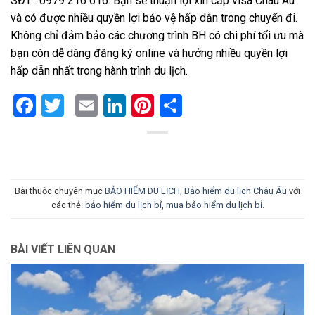
SĐT : 0979 216 616. Bạn sẽ thuận lợi xin cấp visa Châu Âu
và có được nhiều quyền lợi bảo vệ hấp dẫn trong chuyến đi.
Không chỉ đảm bảo các chương trình BH có chi phí tối ưu mà
bạn còn dễ dàng đăng ký online và hưởng nhiều quyền lợi
hấp dẫn nhất trong hành trình du lịch.
Facebook
Twitter
Email
LinkedIn
Pinterest
Share
Bài thuộc chuyên mục
BẢO HIỂM DU LỊCH
,
Bảo hiểm du lịch Châu Âu
với
các thẻ:
bảo hiểm du lịch bỉ
,
mua bảo hiểm du lịch bỉ
.
BÀI VIẾT LIÊN QUAN