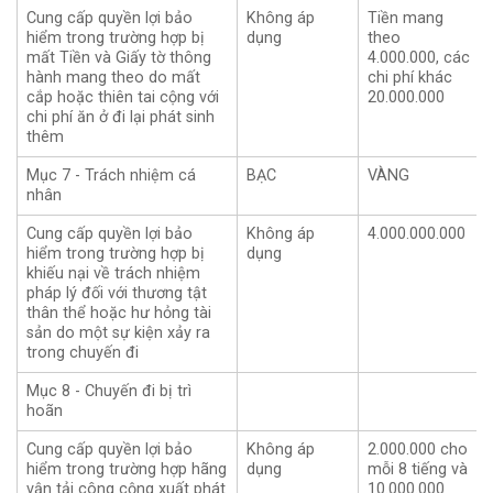
Cung cấp quyền lợi bảo
Không áp
Tiền mang
hiểm trong trường hợp bị
dụng
theo
mất Tiền và Giấy tờ thông
4.000.000, các
hành mang theo do mất
chi phí khác
cắp hoặc thiên tai cộng với
20.000.000
chi phí ăn ở đi lại phát sinh
thêm
Mục 7 - Trách nhiệm cá
BẠC
VÀNG
nhân
Cung cấp quyền lợi bảo
Không áp
4.000.000.000
hiểm trong trường hợp bị
dụng
khiếu nại về trách nhiệm
pháp lý đối với thương tật
thân thể hoặc hư hỏng tài
sản do một sự kiện xảy ra
trong chuyến đi
Mục 8 - Chuyến đi bị trì
hoãn
Cung cấp quyền lợi bảo
Không áp
2.000.000 cho
hiểm trong trường hợp hãng
dụng
mỗi 8 tiếng và
vận tải công cộng xuất phát
10.000.000