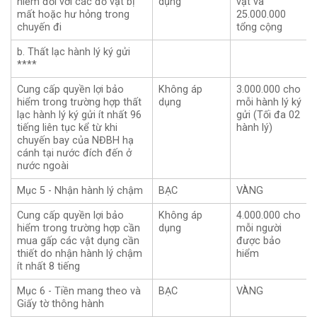
hiểm đối với các đồ vật bị
dụng
vật và
mất hoặc hư hỏng trong
25.000.000
chuyến đi
tổng cộng
b. Thất lạc hành lý ký gửi
****
Cung cấp quyền lợi bảo
Không áp
3.000.000 cho
hiểm trong trường hợp thất
dụng
mỗi hành lý ký
lạc hành lý ký gửi ít nhất 96
gửi (Tối đa 02
tiếng liên tục kể từ khi
hành lý)
chuyến bay của NĐBH hạ
cánh tại nước đích đến ở
nước ngoài
Mục 5 - Nhận hành lý chậm
BẠC
VÀNG
Cung cấp quyền lợi bảo
Không áp
4.000.000 cho
hiểm trong trường hợp cần
dụng
mỗi người
mua gấp các vật dụng cần
được bảo
thiết do nhận hành lý chậm
hiểm
ít nhất 8 tiếng
Mục 6 - Tiền mang theo và
BẠC
VÀNG
Giấy tờ thông hành