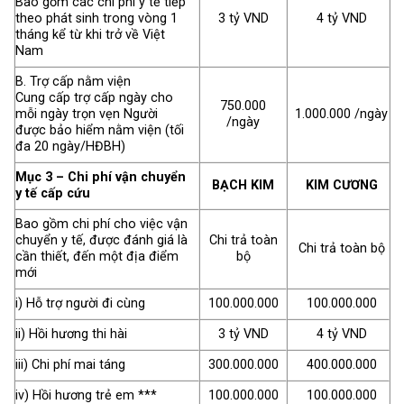
Bao gồm các chi phí y tế tiếp
theo phát sinh trong vòng 1
3 tỷ VND
4 tỷ VND
tháng kể từ khi trở về Việt
Nam
B. Trợ cấp nằm viện
Cung cấp trợ cấp ngày cho
750.000
mỗi ngày trọn vẹn Người
1.000.000
/ngày
/ngày
được bảo hiểm nằm viện (tối
đa 20 ngày/HĐBH)
Mục 3 – Chi phí vận chuyển
BẠCH KIM
KIM CƯƠNG
y tế cấp cứu
Bao gồm chi phí cho việc vận
chuyển y tế, được đánh giá là
Chi trả toàn
Chi trả toàn bộ
cần thiết, đến một địa điểm
bộ
mới
i) Hỗ trợ người đi cùng
100.000.000
100.000.000
ii) Hồi hương thi hài
3 tỷ VND
4 tỷ VND
iii) Chi phí mai táng
300.000.000
400.000.000
iv) Hồi hương trẻ em ***
100.000.000
100.000.000