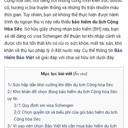
Cộng hòa Séc nổi tiếng với những công trình kiến trúc Gothic
cổ, hương vị bia truyền thống và những thị trấn nhuốm màu
thời gian. Tuy nhiên, bạn sẽ không thể thực hiện được hành
trình du ngoạn thú vị này nếu thiếu
bảo hiểm du lịch Cộng
Hòa Séc
. Sở hữu giấy chứng nhận bảo hiểm (BH) này, bạn
sẽ dễ dàng có visa Schengen để thuận lợi khi nhập cảnh và
được chi trả tổn thất khi có rủi ro sức khỏe, mất tài sản, khó
khăn về thủ tục pháp lý ở đất nước này. Cụ thể thông tin
Bảo
Hiểm Bảo Việt
sẽ giải đáp với chia sẻ hữu ích dưới đây.
Mục lục bài viết
[
Ẩn vào
]
1/ Sức hấp dẫn khó cưỡng khi đến du lịch Cộng hòa Séc
2/ Khó khăn để chọn đúng bảo hiểm du lịch Cộng hòa Séc
uy tín
2/1 Quy định xin visa Schengen
2/2 Chọn quyền lợi và biểu phí của gói bảo hiểm du lịch
Cộng hòa Séc
3/ Vì sao nên chọn Bảo Việt khi cần mua bảo hiểm du lịch