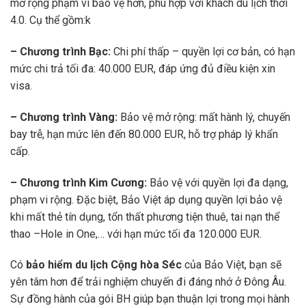
mở rộng phạm vi bảo vệ hơn, phù hợp với khách du lịch thời
4.0. Cụ thể gồm:k
– Chương trình Bạc:
Chi phí thấp – quyền lợi cơ bản, có hạn
mức chi trả tối đa: 40.000 EUR, đáp ứng đủ điều kiện xin
visa.
– Chương trình Vàng:
Bảo vệ mở rộng: mất hành lý, chuyến
bay trễ, hạn mức lên đến 80.000 EUR, hỗ trợ pháp lý khẩn
cấp.
– Chương trình Kim Cương:
Bảo vệ với quyền lợi đa dạng,
phạm vi rộng. Đặc biệt, Bảo Việt áp dụng quyền lợi bảo vệ
khi mất thẻ tín dụng, tổn thất phương tiện thuê, tai nạn thể
thao –Hole in One,… với hạn mức tối đa 120.000 EUR.
Có
bảo hiểm du lịch Cộng hòa Séc
của Bảo Việt, bạn sẽ
yên tâm hơn để trải nghiệm chuyến đi đáng nhớ ở Đông Âu.
Sự đồng hành của gói BH giúp bạn thuận lợi trong mọi hành