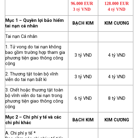
96.000 EUR
128.000 EUR
3 tỷ VND
4 tỷ VND
Mục 1 – Quyền lợi bảo hiểm
BẠCH KIM
KIM CƯƠNG
tai nạn cá nhân
Tai nạn Cá nhân
1. Tử vong do tai nạn không
bao gồm trường hợp tham gia
3 tỷ VND
4 tỷ VND
phương tiện giao thông công
cộng
2. Thương tật toàn bộ vĩnh
3 tỷ VND
4 tỷ VND
viễn do tai nạn bất kì
3. Chết hoặc thương tật toàn
bộ vĩnh viễn do tai nạn trong
6 tỷ VND
8 tỷ VND
phương tiện giao thông công
cộng
Mục 2 – Chi phí y tế và các
BẠCH KIM
KIM CƯƠNG
chi phí khác
A. Chi phí y tế *