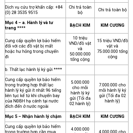
Dịch vụ cứu trợ khẩn cấp: +84
Chi trả toàn
Chi trả toàn bộ
(0) 28 3535 9515
bộ
Mục 4 – a. Hành lý và tư
BẠCH KIM
KIM CƯƠNG
trang ****
10 triệu
Cung cấp quyền lợi bảo hiểm
15 triệu VND/đồ
VND/đồ vật
đối với các đồ vật bị mất
vật và
và
hoặc hư hỏng trong chuyến
75.000.000
tổng
50.000.000
đi
cộng
tổng cộng
b. Thất lạc hành lý ký gửi ****
Cung cấp quyền lợi bảo hiểm
5.000.000
trong trường hợp thất lạc
7.000.000 cho
cho mỗi
hành lý ký gửi ít nhất 96 tiếng
mỗi hành lý ký
hành lý ký
liên tục kể từ khi chuyến bay
gửi (Tối đa 02
gửi (Tối đa
của NĐBH hạ cánh tại nước
hành lý)
02 hành lý)
đích đến ở nước ngoài
Mục 5 – Nhận hành lý chậm
BẠCH KIM
KIM CƯƠNG
Cung cấp quyền lợi bảo hiểm
4.000.000
trong trường hợp cần mua
4.000.000 cho