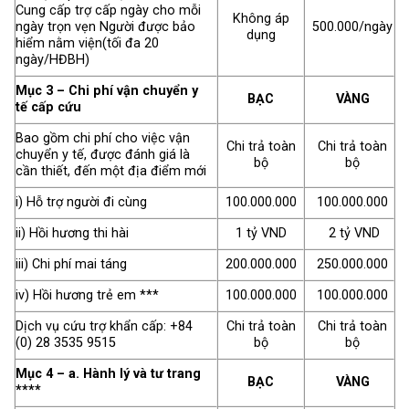
Cung cấp trợ cấp ngày cho mỗi
Không áp
ngày trọn vẹn Người được bảo
500.000/ngày
dụng
hiểm nằm viện(tối đa 20
ngày/HĐBH)
Mục 3 – Chi phí vận chuyển y
BẠC
VÀNG
tế cấp cứu
Bao gồm chi phí cho việc vận
Chi trả toàn
Chi trả toàn
chuyển y tế, được đánh giá là
bộ
bộ
cần thiết, đến một địa điểm mới
i) Hỗ trợ người đi cùng
100.000.000
100.000.000
ii) Hồi hương thi hài
1 tỷ VND
2 tỷ VND
iii) Chi phí mai táng
200.000.000
250.000.000
iv) Hồi hương trẻ em ***
100.000.000
100.000.000
Dịch vụ cứu trợ khẩn cấp: +84
Chi trả toàn
Chi trả toàn
(0) 28 3535 9515
bộ
bộ
Mục 4 – a. Hành lý và tư trang
BẠC
VÀNG
****