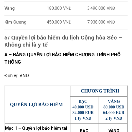
Vàng
180.000 VNĐ
3.496.000 VNĐ
Kim Cương
450.000 VNĐ
7.938.000 VNĐ
5/ Quyền lợi bảo hiểm du lịch Cộng hòa Séc –
Không chỉ là y tế
A – BẢNG QUYỀN LỢI BẢO HIỂM CHƯƠNG TRÌNH PHỔ
THÔNG
Đơn vị: VND
CHƯƠNG TRÌNH
BẠC
VÀNG
QUYỀN LỢI BẢO HIỂM
40.000 USD
80.000 USD
32.000 EUR
64.000 EUR
1 tỷ VND
2 tỷ VND
Mục 1 – Quyền lợi bảo hiểm tai
BẠC
VÀNG