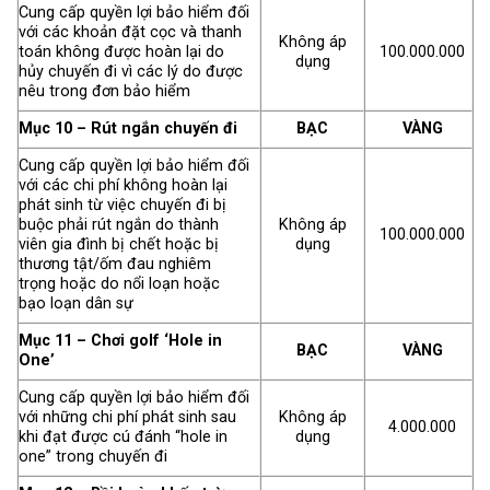
Cung cấp quyền lợi bảo hiểm đối
với các khoản đặt cọc và thanh
Không áp
toán không được hoàn lại do
100.000.000
dụng
hủy chuyến đi vì các lý do được
nêu trong đơn bảo hiểm
Mục 10 – Rút ngắn chuyến đi
BẠC
VÀNG
Cung cấp quyền lợi bảo hiểm đối
với các chi phí không hoàn lại
phát sinh từ việc chuyến đi bị
buộc phải rút ngắn do thành
Không áp
100.000.000
viên gia đình bị chết hoặc bị
dụng
thương tật/ốm đau nghiêm
trọng hoặc do nổi loạn hoặc
bạo loạn dân sự
Mục 11 – Chơi golf ‘Hole in
BẠC
VÀNG
One’
Cung cấp quyền lợi bảo hiểm đối
với những chi phí phát sinh sau
Không áp
4.000.000
khi đạt được cú đánh “hole in
dụng
one” trong chuyến đi