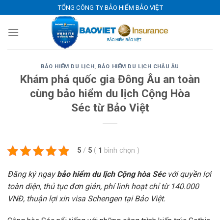
Skip
TỔNG CÔNG TY BẢO HIỂM BẢO VIỆT
to
content
BẢO HIỂM DU LỊCH
,
BẢO HIỂM DU LỊCH CHÂU ÂU
Khám phá quốc gia Đông Âu an toàn
cùng bảo hiểm du lịch Cộng Hòa
Séc từ Bảo Việt
5
/
5
(
1
bình chọn
)
Đăng ký ngay
bảo hiểm du lịch Cộng hòa Séc
với quyền lợi
toàn diện, thủ tục đơn giản, phí linh hoạt chỉ từ 140.000
VNĐ, thuận lợi xin visa Schengen tại Bảo Việt.