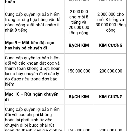
hoãn
2.000.000
Cung cấp quyền lợi bảo hiểm
2.000.000 cho
cho mỗi 8
trong trường hợp hãng vận tải
mỗi 8 tiếng và
tiếng và
công cộng xuất phát chậm ít
30.000.000 tổng
20.000.000
nhất 8 tiếng
cộng
tổng cộng
Mục 9 – Mất tiền đặt cọc
BẠCH KIM
KIM CƯƠNG
hay hủy bỏ chuyến đi
Cung cấp quyền lợi bảo hiểm
đối với các khoản đặt cọc và
thanh toán không được hoàn
150.000.000
200.000.000
lại do hủy chuyến đi vì các lý
do được nêu trong đơn bảo
hiểm
Mục 10 – Rút ngắn chuyến
BẠCH KIM
KIM CƯƠNG
đi
Cung cấp quyền lợi bảo hiểm
đối với các chi phí không
hoàn lại phát sinh từ việc
chuyến đi bị buộc phải rút
ngắn do thành viên gia đình bị
150.000.000
200.000.000