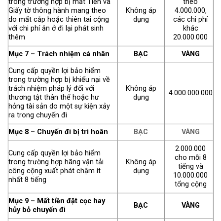
trong trường hợp bị mất Tiền và
theo
Giấy tờ thông hành mang theo
Không áp
4.000.000,
do mất cắp hoặc thiên tai cộng
dụng
các chi phí
với chi phí ăn ở đi lại phát sinh
khác
thêm
20.000.000
Mục 7 – Trách nhiệm cá nhân
BẠC
VÀNG
Cung cấp quyền lợi bảo hiểm
trong trường hợp bị khiếu nại về
trách nhiệm pháp lý đối với
Không áp
4.000.000.000
thương tật thân thể hoặc hư
dụng
hỏng tài sản do một sự kiện xảy
ra trong chuyến đi
Mục 8 – Chuyến đi bị trì hoãn
BẠC
VÀNG
2.000.000
Cung cấp quyền lợi bảo hiểm
cho mỗi 8
trong trường hợp hãng vận tải
Không áp
tiếng và
công cộng xuất phát chậm ít
dụng
10.000.000
nhất 8 tiếng
tổng cộng
Mục 9 – Mất tiền đặt cọc hay
BẠC
VÀNG
hủy bỏ chuyến đi