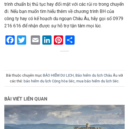
trình chuẩn bị thủ tục hay đối mặt với các rủi ro trong chuyến
đi. Nếu bạn muốn tìm hiểu thêm về chương trình BH của
công ty hay có kế hoạch du ngoạn Châu Âu, hãy gọi số 0979
216 616 để nhận được sự hỗ trợ tận tâm mọi lúc.
Facebook
Twitter
Email
LinkedIn
Pinterest
Share
Bài thuộc chuyên mục
BẢO HIỂM DU LỊCH
,
Bảo hiểm du lịch Châu Âu
với
các thẻ:
bảo hiểm du lịch Cộng hòa Séc
,
mua bảo hiểm du lịch Séc
.
BÀI VIẾT LIÊN QUAN