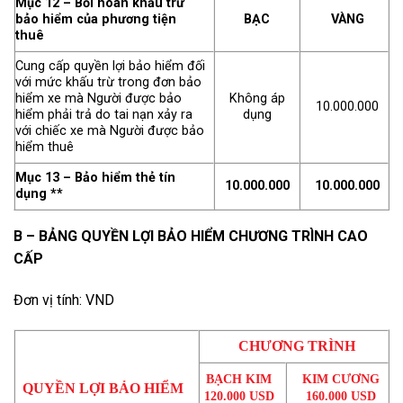
Mục 12 – Bồi hoàn khấu trừ
bảo hiểm của phương tiện
BẠC
VÀNG
thuê
Cung cấp quyền lợi bảo hiểm đối
với mức khấu trừ trong đơn bảo
hiểm xe mà Người được bảo
Không áp
10.000.000
hiểm phải trả do tai nạn xảy ra
dụng
với chiếc xe mà Người được bảo
hiểm thuê
Mục 13 – Bảo hiểm thẻ tín
10.000.000
10.000.000
dụng **
B – BẢNG QUYỀN LỢI BẢO HIỂM CHƯƠNG TRÌNH CAO
CẤP
Đơn vị tính: VND
CHƯƠNG TRÌNH
BẠCH KIM
KIM CƯƠNG
QUYỀN
LỢI
BẢO
HIỂM
120.000 USD
160.000 USD