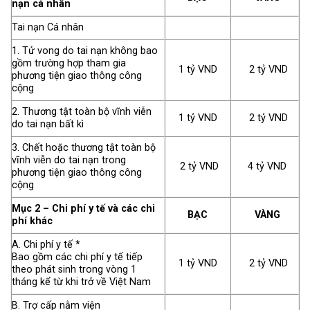
nạn cá nhân
Tai nạn Cá nhân
1. Tử vong do tai nạn không bao
gồm trường hợp tham gia
1 tỷ VND
2 tỷ VND
phương tiện giao thông công
cộng
2. Thương tật toàn bộ vĩnh viễn
1 tỷ VND
2 tỷ VND
do tai nạn bất kì
3. Chết hoặc thương tật toàn bộ
vĩnh viễn do tai nạn trong
2 tỷ VND
4 tỷ VND
phương tiện giao thông công
cộng
Mục 2 – Chi phí y tế và các chi
BẠC
VÀNG
phí khác
A. Chi phí y tế *
Bao gồm các chi phí y tế tiếp
1 tỷ VND
2 tỷ VND
theo phát sinh trong vòng 1
tháng kể từ khi trở về Việt Nam
B. Trợ cấp nằm viện