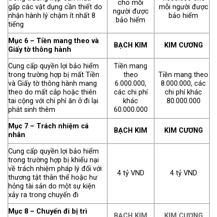
cho mỗi
gấp các vật dụng cần thiết do
mỗi người được
người được
nhận hành lý chậm ít nhất 8
bảo hiểm
bảo hiểm
tiếng
Mục 6 – Tiền mang theo và
BẠCH KIM
KIM CƯƠNG
Giấy tờ thông hành
Cung cấp quyền lợi bảo hiểm
Tiền mang
trong trường hợp bị mất Tiền
theo
Tiền mang theo
và Giấy tờ thông hành mang
6.000.000,
8.000.000, các
theo do mất cắp hoặc thiên
các chi phí
chi phí khác
tai cộng với chi phí ăn ở đi lại
khác
80.000.000
phát sinh thêm
60.000.000
Mục 7 – Trách nhiệm cá
BẠCH KIM
KIM CƯƠNG
nhân
Cung cấp quyền lợi bảo hiểm
trong trường hợp bị khiếu nại
về trách nhiệm pháp lý đối với
4 tỷ VND
4 tỷ VND
thương tật thân thể hoặc hư
hỏng tài sản do một sự kiện
xảy ra trong chuyến đi
Mục 8 – Chuyến đi bị trì
BẠCH KIM
KIM CƯƠNG