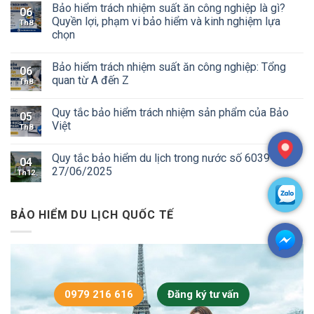
Bảo hiểm trách nhiệm suất ăn công nghiệp là gì?
06
Quyền lợi, phạm vi bảo hiểm và kinh nghiệm lựa
Th8
chọn
Bảo hiểm trách nhiệm suất ăn công nghiệp: Tổng
06
quan từ A đến Z
Th8
Quy tắc bảo hiểm trách nhiệm sản phẩm của Bảo
05
Việt
Th8
Quy tắc bảo hiểm du lịch trong nước số 6039 ngày
04
27/06/2025
Th12
BẢO HIỂM DU LỊCH QUỐC TẾ
0979 216 616
Đăng ký tư vấn