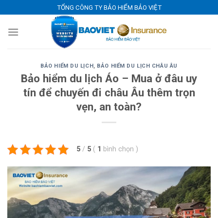
Skip
TỔNG CÔNG TY BẢO HIỂM BẢO VIỆT
to
content
BẢO HIỂM DU LỊCH
,
BẢO HIỂM DU LỊCH CHÂU ÂU
Bảo hiểm du lịch Áo – Mua ở đâu uy
tín để chuyến đi châu Âu thêm trọn
vẹn, an toàn?
5
/
5
(
1
bình chọn
)