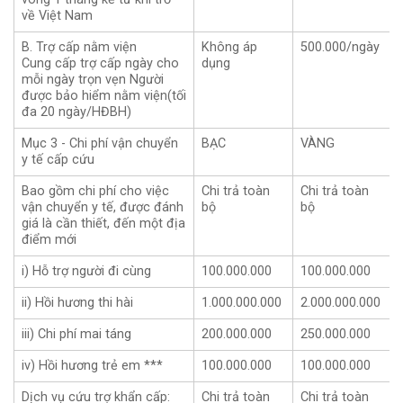
về Việt Nam
B. Trợ cấp nằm viện
Không áp
500.000/ngày
Cung cấp trợ cấp ngày cho
dụng
mỗi ngày trọn vẹn Người
được bảo hiểm nằm viện(tối
đa 20 ngày/HĐBH)
Mục 3 - Chi phí vận chuyển
BẠC
VÀNG
y tế cấp cứu
Bao gồm chi phí cho việc
Chi trả toàn
Chi trả toàn
vận chuyển y tế, được đánh
bộ
bộ
giá là cần thiết, đến một địa
điểm mới
i) Hỗ trợ người đi cùng
100.000.000
100.000.000
ii) Hồi hương thi hài
1.000.000.000
2.000.000.000
iii) Chi phí mai táng
200.000.000
250.000.000
iv) Hồi hương trẻ em ***
100.000.000
100.000.000
Dịch vụ cứu trợ khẩn cấp:
Chi trả toàn
Chi trả toàn