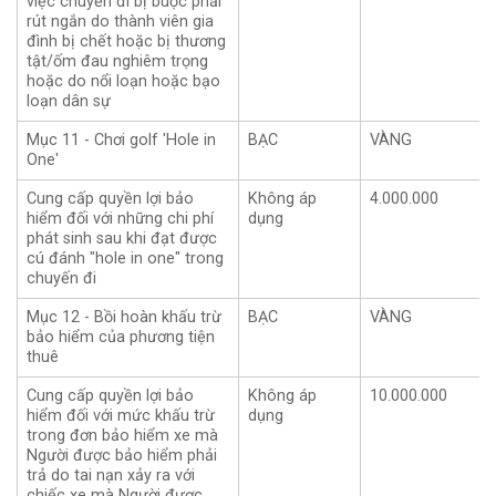
việc chuyến đi bị buộc phải
rút ngắn do thành viên gia
đình bị chết hoặc bị thương
tật/ốm đau nghiêm trọng
hoặc do nổi loạn hoặc bạo
loạn dân sự
Mục 11 - Chơi golf 'Hole in
BẠC
VÀNG
One'
Cung cấp quyền lợi bảo
Không áp
4.000.000
hiểm đối với những chi phí
dụng
phát sinh sau khi đạt được
cú đánh "hole in one" trong
chuyến đi
Mục 12 - Bồi hoàn khấu trừ
BẠC
VÀNG
bảo hiểm của phương tiện
thuê
Cung cấp quyền lợi bảo
Không áp
10.000.000
hiểm đối với mức khấu trừ
dụng
trong đơn bảo hiểm xe mà
Người được bảo hiểm phải
trả do tai nạn xảy ra với
chiếc xe mà Người được