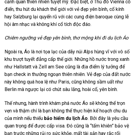
cảnh quan thiên nhiên tuyệt mỹ. Đặc biệt, ở Thủ đô Vienna cổ
điển, thu hút du khách thế giới với vẻ đẹp yên bình, cổ kính
hay Salzburg lại quyến rũ với các cung điện baroque cùng lễ
hội âm nhạc và không khí cổ tích độc đáo.
Chiêm ngưỡng vẻ đẹp yên bình, thơ mộng khi đi du lịch Áo
Ngoài ra, Áo là nơi tọa lạc của dãy núi Alps hùng vĩ với vô số
khu trượt tuyết đẳng cấp thế giới. Những hồ nước trong xanh
như Hallstatt và Zell am See cũng là địa điểm lý tưởng để
bạn check in thưởng ngoạn thiên nhiên. Vẻ đẹp của đất nước
này không quá hoa lệ như Paris, cũng không sầm uất như
Berlin mà ngược lại có chút sâu lắng, hoài cổ, yên bình.
Thế nhưng, hành trình khám phá nước Áo sẽ không thể trọn
vẹn và thậm chí là bạn không thể thực hiện kế hoạch chu du
của mình nếu thiếu
bảo hiểm du lịch Áo
. Bởi đây là yêu cầu
quan trọng để được cấp visa. Đó cũng là “tấm khiên” bảo vệ
bạn trước những rủi ro sức khỏe, mất tài sản hay rắc rối