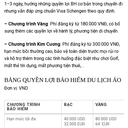
1–3 ngày, hưởng những quyền lợi BH cơ bản trong chuyến đi
nhưng vẫn đáp ứng chuẩn Visa Schengen theo quy định.
– Chương trình Vàng
: Phí đăng ký từ 180.000 VNĐ, có bổ
sung thêm các quyền lợi về hành lý, phương tiện di chuyển.
– Chương trình Kim Cương
: Phí đăng ký từ 300.000 VNĐ,
hạn mức bồi thường cao, bảo vệ toàn diện trước mọi rủi ro
và hỗ trợ thêm trong các tình huống đặc biệt như chơi Golf,
mất thẻ tín dụng, mất phương tiện thuê,…
BẢNG QUYỀN LỢI BẢO HIỂM DU LỊCH ÁO
Đơn vị: VND
CHƯƠNG TRÌNH
BẠC
VÀNG
BẢO HIỂM
CHƯƠNG TRÌNH
BẠC
VÀNG
Hạn mức tối đa
40.000 USD
80.000 USD
BẢO HIỂM
32.000 EUR
64. EUR