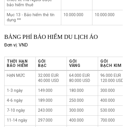
bảo hiểm thuê
Mục 13 - Bảo hiểm thẻ tín
10.000.000
10.000.000
dụng **
BẢNG PHÍ BẢO HIỂM DU LỊCH ÁO
Đơn vị: VND
THỜI HẠN
GÓI
GÓI
GÓI
BẢO HIỂM
BẠC
VÀNG
BẠCH KIM
THỜI HẠN
GÓI
GÓI
GÓI
HẠN MỨC
32.000 EUR
64.000 EUR
96.000 EUR
BẢO HIỂM
BẠC
VÀNG
BẠCH KIM
40.000 USD
80.000 USD
120.000 USD
1-3 ngày
149.000
180.000
300.000
4-6 ngày
189.000
250.000
400.000
7-10 ngày
243.000
300.000
530.000
11-14 ngày
297.000
400.000
700.000