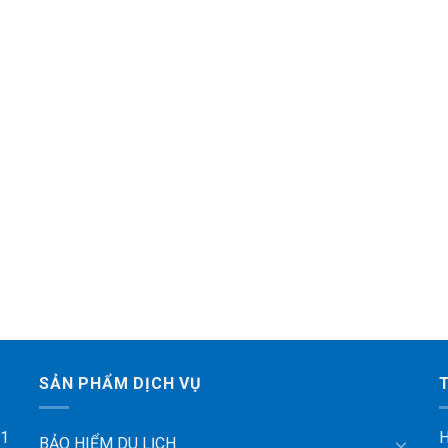
SẢN PHẨM DỊCH VỤ
 1
H
BẢO HIỂM DU LỊCH