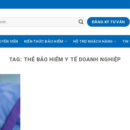
ĐĂNG KÝ TƯ VẤN
UYÊN VIÊN
KIẾN THỨC BẢO HIỂM
HỖ TRỢ KHÁCH HÀNG
TIN
TAG:
THẺ BẢO HIỂM Y TẾ DOANH NGHIỆP