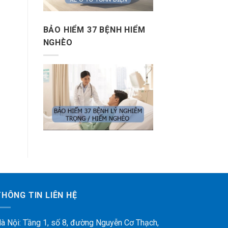
BẢO HIỂM 37 BỆNH HIỂM
NGHÈO
THÔNG TIN LIÊN HỆ
à Nội: Tầng 1, số 8, đường Nguyễn Cơ Thạch,