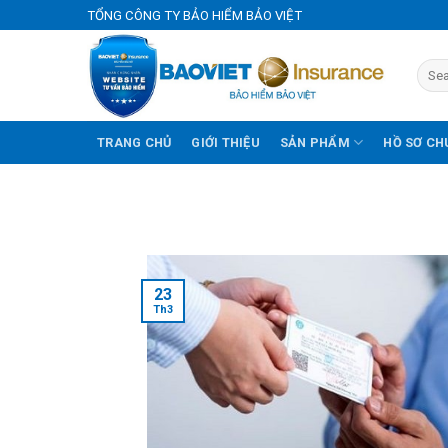
Skip
TỔNG CÔNG TY BẢO HIỂM BẢO VIỆT
to
content
TRANG CHỦ
GIỚI THIỆU
SẢN PHẨM
HỒ SƠ CH
23
Th3