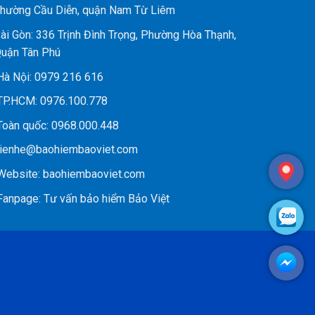
hường Cầu Diễn, quận Nam Từ Liêm
ài Gòn: 336 Trịnh Đình Trọng, Phường Hòa Thạnh,
uận Tân Phú
à Nội:
0979 216 616
P.HCM:
0976.100.778
oàn quốc:
0968.000.448
ienhe@baohiembaoviet.com
ebsite:
baohiembaoviet.com
anpage:
Tư vấn bảo hiểm Bảo Việt