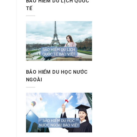
BẢO HIỂM DU LỊCH QUỐC
TẾ
BẢO HIỂM DU HỌC NƯỚC
NGOÀI