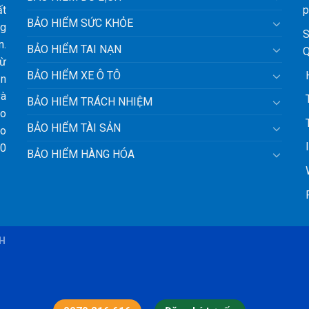
ất
p
BẢO HIỂM SỨC KHỎE
ng
S
n.
BẢO HIỂM TAI NẠN
Q
từ
H
BẢO HIỂM XE Ô TÔ
ận
và
T
BẢO HIỂM TRÁCH NHIỆM
ảo
T
BẢO HIỂM TÀI SẢN
ho
l
10
BẢO HIỂM HÀNG HÓA
W
F
BH