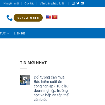
Khuyến mãi
Quy tắc
Văn bản pháp luật
0979 216 616
 TỨC
LIÊN HỆ
TIN MỚI NHẤT
Đối tượng cần mua
07
Bảo hiểm suất ăn
Th8
công nghiệp? 10 điều
doanh nghiệp, trường
học và bếp ăn tập thể
cần biết