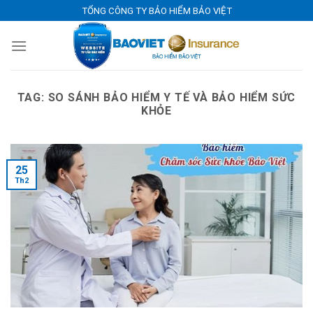
Skip
TỔNG CÔNG TY BẢO HIỂM BẢO VIỆT
to
content
TAG:
SO SÁNH BẢO HIỂM Y TẾ VÀ BẢO HIỂM SỨC
KHỎE
25
Th2