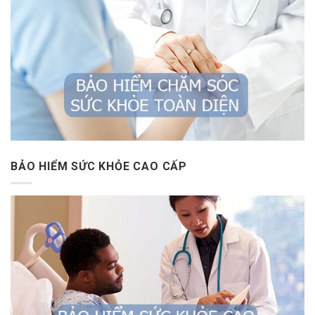
BẢO HIỂM SỨC KHỎE CAO CẤP