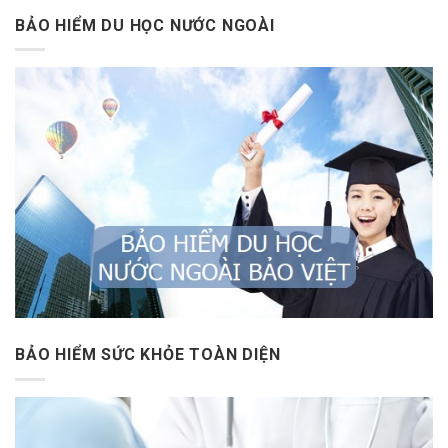
BẢO HIỂM DU HỌC NƯỚC NGOÀI
BẢO HIỂM SỨC KHỎE TOÀN DIỆN