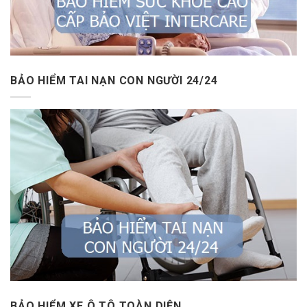
BẢO HIỂM TAI NẠN CON NGƯỜI 24/24
BẢO HIỂM XE Ô TÔ TOÀN DIỆN