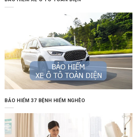
BẢO HIỂM 37 BỆNH HIỂM NGHÈO