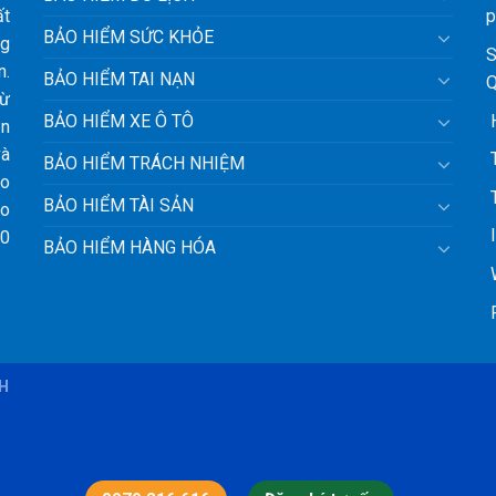
ất
p
BẢO HIỂM SỨC KHỎE
ng
S
n.
BẢO HIỂM TAI NẠN
Q
từ
H
BẢO HIỂM XE Ô TÔ
ận
và
T
BẢO HIỂM TRÁCH NHIỆM
ảo
T
BẢO HIỂM TÀI SẢN
ho
l
10
BẢO HIỂM HÀNG HÓA
W
F
BH