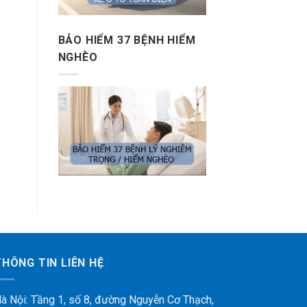
BẢO HIỂM 37 BỆNH HIỂM
NGHÈO
THÔNG TIN LIÊN HỆ
à Nội: Tầng 1, số 8, đường Nguyễn Cơ Thạch,