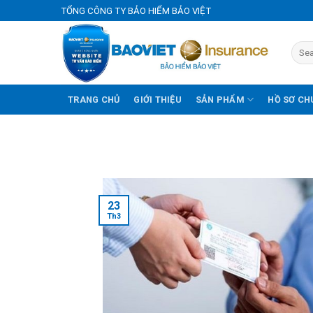
Skip
TỔNG CÔNG TY BẢO HIỂM BẢO VIỆT
to
content
TRANG CHỦ
GIỚI THIỆU
SẢN PHẨM
HỒ SƠ CH
23
Th3