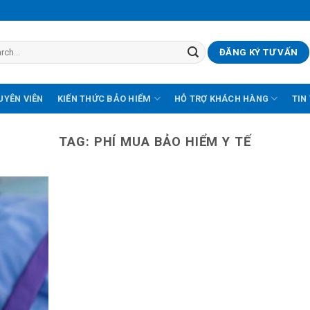
ĐĂNG KÝ TƯ VẤN
UYÊN VIÊN
KIẾN THỨC BẢO HIỂM
HỖ TRỢ KHÁCH HÀNG
TIN
TAG:
PHÍ MUA BẢO HIỂM Y TẾ