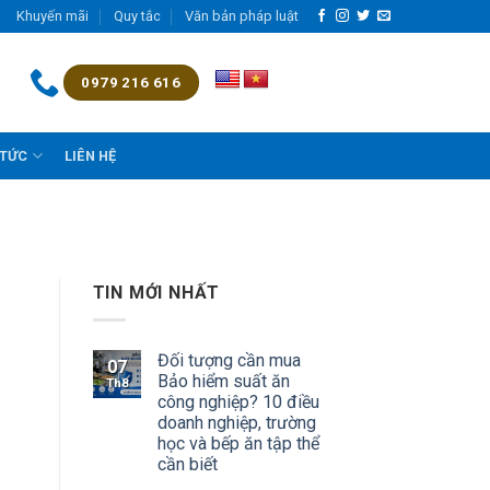
Khuyến mãi
Quy tắc
Văn bản pháp luật
0979 216 616
 TỨC
LIÊN HỆ
TIN MỚI NHẤT
Đối tượng cần mua
07
Bảo hiểm suất ăn
Th8
công nghiệp? 10 điều
doanh nghiệp, trường
học và bếp ăn tập thể
cần biết