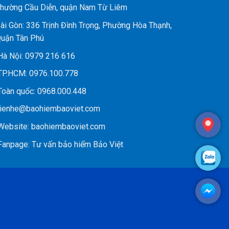
hường Cầu Diễn, quận Nam Từ Liêm
ài Gòn: 336 Trịnh Đình Trọng, Phường Hòa Thạnh,
uận Tân Phú
à Nội:
0979 216 616
P.HCM:
0976.100.778
oàn quốc:
0968.000.448
ienhe@baohiembaoviet.com
ebsite:
baohiembaoviet.com
anpage:
Tư vấn bảo hiểm Bảo Việt