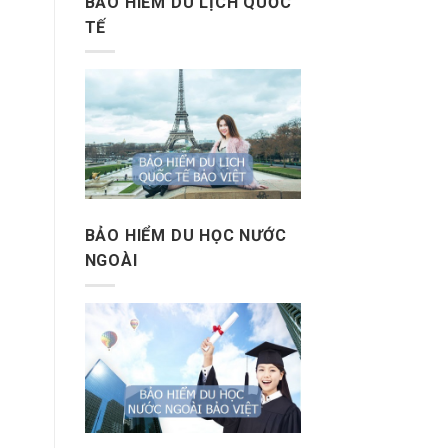
BẢO HIỂM DU LỊCH QUỐC
TẾ
BẢO HIỂM DU HỌC NƯỚC
NGOÀI