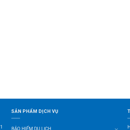
SẢN PHẨM DỊCH VỤ
 1
H
BẢO HIỂM DU LỊCH