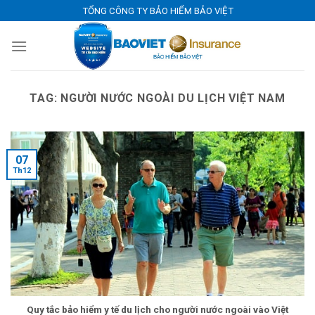
Skip
TỔNG CÔNG TY BẢO HIỂM BẢO VIỆT
to
content
TAG:
NGƯỜI NƯỚC NGOÀI DU LỊCH VIỆT NAM
07
Th12
Quy tắc bảo hiểm y tế du lịch cho người nước ngoài vào Việt