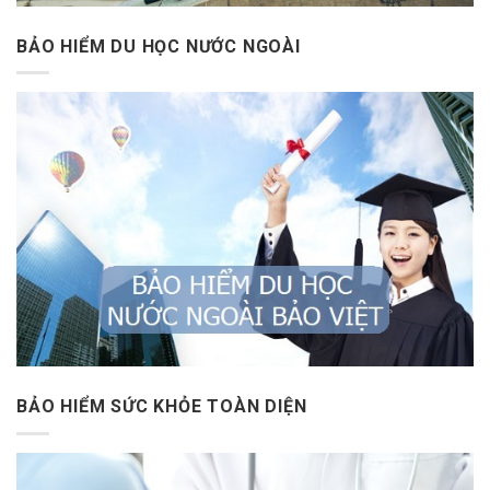
BẢO HIỂM DU HỌC NƯỚC NGOÀI
BẢO HIỂM SỨC KHỎE TOÀN DIỆN