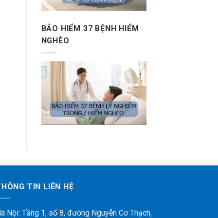
BẢO HIỂM 37 BỆNH HIỂM
NGHÈO
THÔNG TIN LIÊN HỆ
à Nội: Tầng 1, số 8, đường Nguyễn Cơ Thạch,