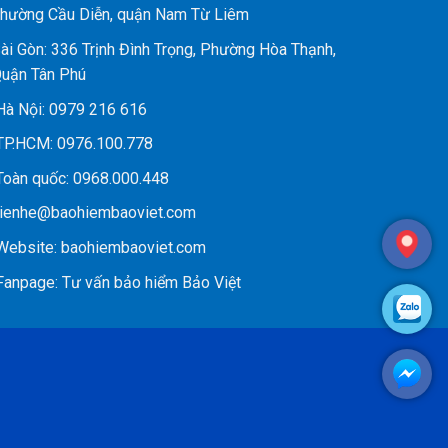
hường Cầu Diễn, quận Nam Từ Liêm
ài Gòn: 336 Trịnh Đình Trọng, Phường Hòa Thạnh,
uận Tân Phú
à Nội:
0979 216 616
P.HCM:
0976.100.778
oàn quốc:
0968.000.448
ienhe@baohiembaoviet.com
ebsite:
baohiembaoviet.com
anpage:
Tư vấn bảo hiểm Bảo Việt