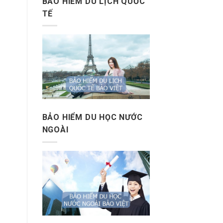
BẢO HIỂM DU LỊCH QUỐC
TẾ
BẢO HIỂM DU HỌC NƯỚC
NGOÀI