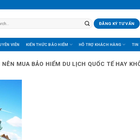
ĐĂNG KÝ TƯ VẤN
UYÊN VIÊN
KIẾN THỨC BẢO HIỂM
HỖ TRỢ KHÁCH HÀNG
TIN
:
NÊN MUA BẢO HIỂM DU LỊCH QUỐC TẾ HAY KH