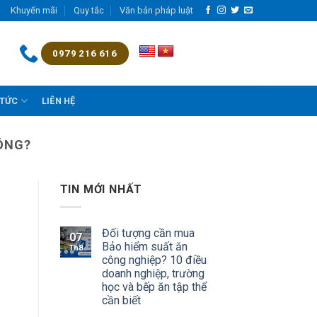
Khuyến mãi
Quy tắc
Văn bản pháp luật
0979 216 616
 TỨC
LIÊN HỆ
ÔNG?
TIN MỚI NHẤT
Đối tượng cần mua
07
Bảo hiểm suất ăn
Th8
công nghiệp? 10 điều
doanh nghiệp, trường
học và bếp ăn tập thể
cần biết