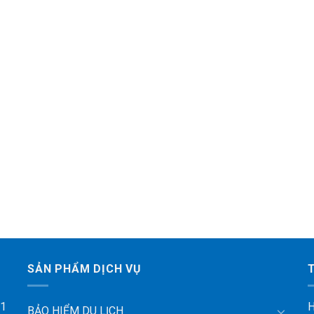
SẢN PHẨM DỊCH VỤ
 1
H
BẢO HIỂM DU LỊCH