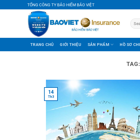
Skip
TỔNG CÔNG TY BẢO HIỂM BẢO VIỆT
to
content
TRANG CHỦ
GIỚI THIỆU
SẢN PHẨM
HỒ SƠ CH
TAG
14
Th3