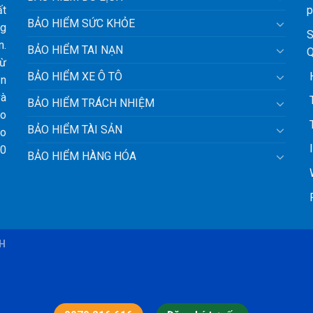
ất
p
BẢO HIỂM SỨC KHỎE
ng
S
n.
BẢO HIỂM TAI NẠN
Q
từ
H
BẢO HIỂM XE Ô TÔ
ận
và
T
BẢO HIỂM TRÁCH NHIỆM
ảo
T
BẢO HIỂM TÀI SẢN
ho
l
10
BẢO HIỂM HÀNG HÓA
W
F
BH