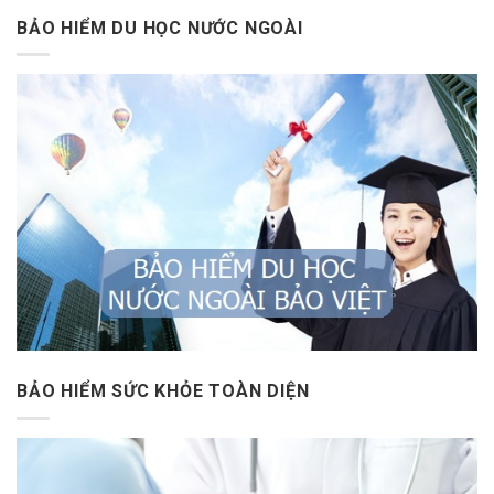
BẢO HIỂM DU HỌC NƯỚC NGOÀI
BẢO HIỂM SỨC KHỎE TOÀN DIỆN