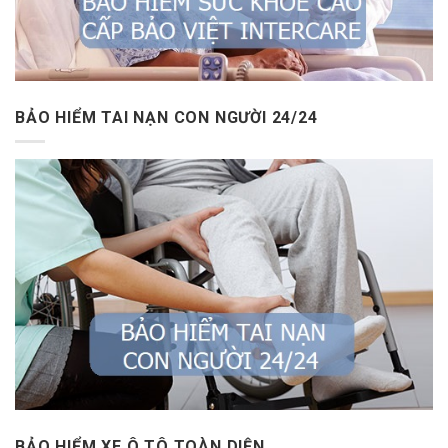
BẢO HIỂM TAI NẠN CON NGƯỜI 24/24
BẢO HIỂM XE Ô TÔ TOÀN DIỆN