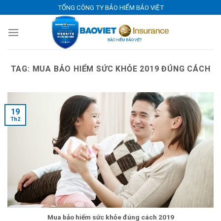
Skip
TỔNG CÔNG TY BẢO HIỂM BẢO VIỆT
to
content
TAG:
MUA BẢO HIỂM SỨC KHỎE 2019 ĐÚNG CÁCH
19
Th2
Mua bảo hiểm sức khỏe đúng cách 2019