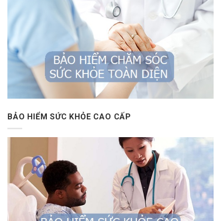
BẢO HIỂM SỨC KHỎE CAO CẤP