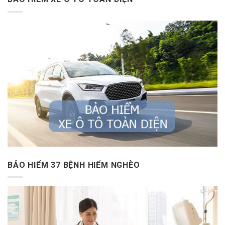
BẢO HIỂM 37 BỆNH HIỂM NGHÈO