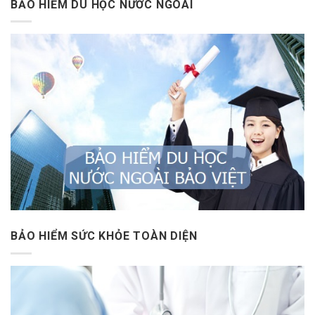
BẢO HIỂM DU HỌC NƯỚC NGOÀI
BẢO HIỂM SỨC KHỎE TOÀN DIỆN