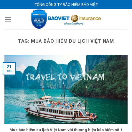
Skip
TỔNG CÔNG TY BẢO HIỂM BẢO VIỆT
to
content
TAG:
MUA BẢO HIỂM DU LỊCH VIỆT NAM
21
Th6
Mua bảo hiểm du lịch Việt Nam với thương hiệu bảo hiểm số 1