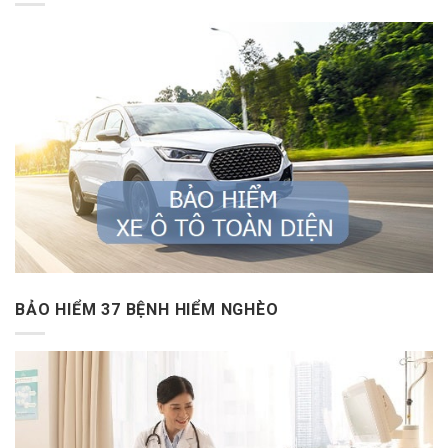
BẢO HIỂM 37 BỆNH HIỂM NGHÈO