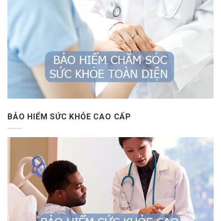
BẢO HIỂM SỨC KHỎE CAO CẤP