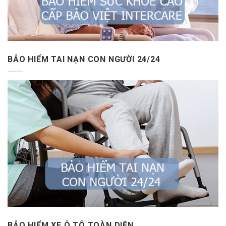
BẢO HIỂM TAI NẠN CON NGƯỜI 24/24
BẢO HIỂM XE Ô TÔ TOÀN DIỆN