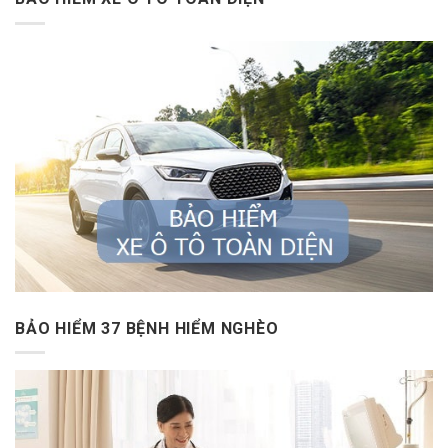
BẢO HIỂM 37 BỆNH HIỂM NGHÈO