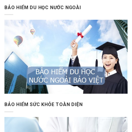
BẢO HIỂM DU HỌC NƯỚC NGOÀI
BẢO HIỂM SỨC KHỎE TOÀN DIỆN