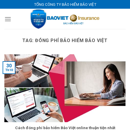
Skip
TỔNG CÔNG TY BẢO HIỂM BẢO VIỆT
to
content
TAG:
ĐÓNG PHÍ BẢO HIỂM BẢO VIỆT
30
Th10
Cách đóng phí bảo hiểm Bảo Việt online thuận tiện nhất