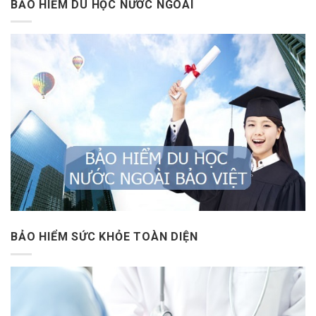
BẢO HIỂM DU HỌC NƯỚC NGOÀI
BẢO HIỂM SỨC KHỎE TOÀN DIỆN