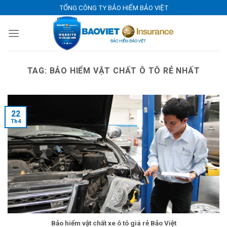
Skip
TỔNG CÔNG TY BẢO HIỂM BẢO VIỆT
to
content
TAG:
BẢO HIỂM VẬT CHẤT Ô TÔ RẺ NHẤT
22
Th4
Bảo hiểm vật chất xe ô tô giá rẻ Bảo Việt