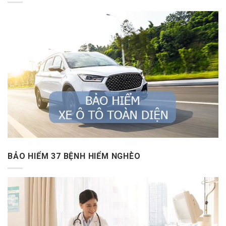
BẢO HIỂM 37 BỆNH HIỂM NGHÈO