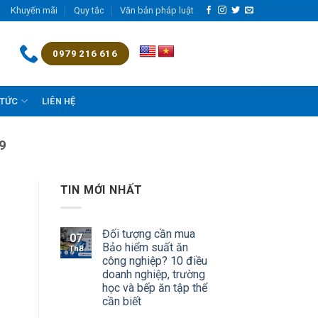
Khuyến mãi
Quy tắc
Văn bản pháp luật
0979 216 616
 TỨC
LIÊN HỆ
9
TIN MỚI NHẤT
Đối tượng cần mua
07
Bảo hiểm suất ăn
Th8
công nghiệp? 10 điều
doanh nghiệp, trường
học và bếp ăn tập thể
cần biết