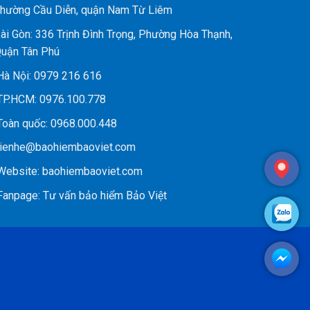
hường Cầu Diễn, quận Nam Từ Liêm
ài Gòn: 336 Trịnh Đình Trọng, Phường Hòa Thạnh,
uận Tân Phú
à Nội:
0979 216 616
P.HCM:
0976.100.778
oàn quốc:
0968.000.448
ienhe@baohiembaoviet.com
ebsite:
baohiembaoviet.com
anpage:
Tư vấn bảo hiểm Bảo Việt