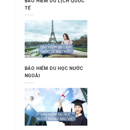
BẢO HIỂM DU LỊCH QUỐC
TẾ
BẢO HIỂM DU HỌC NƯỚC
NGOÀI