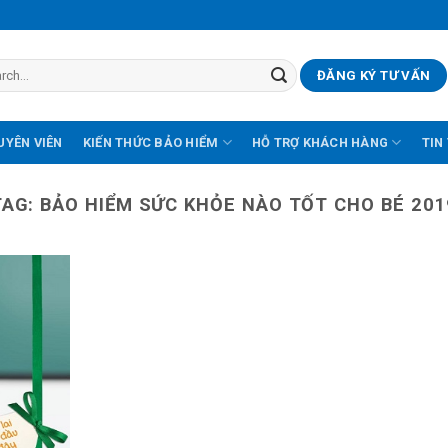
ĐĂNG KÝ TƯ VẤN
UYÊN VIÊN
KIẾN THỨC BẢO HIỂM
HỖ TRỢ KHÁCH HÀNG
TIN
TAG:
BẢO HIỂM SỨC KHỎE NÀO TỐT CHO BÉ 201