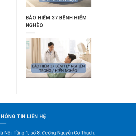
BẢO HIỂM 37 BỆNH HIỂM
NGHÈO
THÔNG TIN LIÊN HỆ
à Nội: Tầng 1, số 8, đường Nguyễn Cơ Thạch,