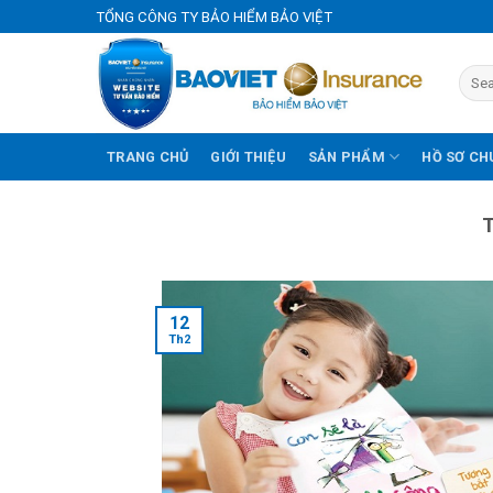
Skip
TỔNG CÔNG TY BẢO HIỂM BẢO VIỆT
to
content
TRANG CHỦ
GIỚI THIỆU
SẢN PHẨM
HỒ SƠ CH
12
Th2