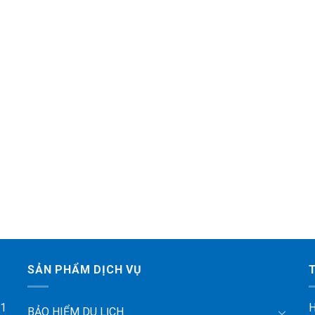
SẢN PHẨM DỊCH VỤ
 1
H
BẢO HIỂM DU LỊCH