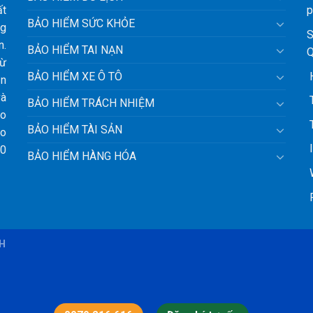
ất
p
BẢO HIỂM SỨC KHỎE
ng
S
n.
BẢO HIỂM TAI NẠN
Q
từ
H
BẢO HIỂM XE Ô TÔ
ận
và
T
BẢO HIỂM TRÁCH NHIỆM
ảo
T
BẢO HIỂM TÀI SẢN
ho
l
10
BẢO HIỂM HÀNG HÓA
W
F
BH