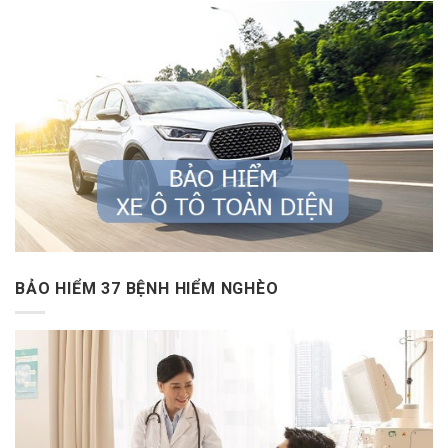
BẢO HIỂM 37 BỆNH HIỂM NGHÈO