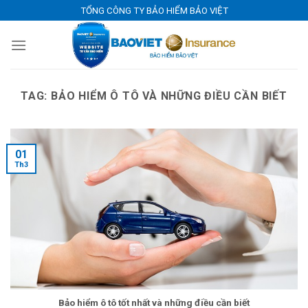
Skip
TỔNG CÔNG TY BẢO HIỂM BẢO VIỆT
to
content
TAG:
BẢO HIỂM Ô TÔ VÀ NHỮNG ĐIỀU CẦN BIẾT
01
Th3
Bảo hiểm ô tô tốt nhất và những điều cần biết