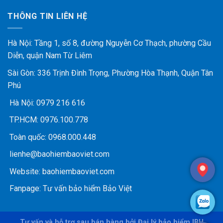
THÔNG TIN LIÊN HỆ
Hà Nội: Tầng 1, số 8, đường Nguyễn Cơ Thạch, phường Cầu
Diễn, quận Nam Từ Liêm
Sài Gòn: 336 Trịnh Đình Trọng, Phường Hòa Thạnh, Quận Tân
Phú
Hà Nội:
0979 216 616
TP.HCM:
0976.100.778
Toàn quốc:
0968.000.448
lienhe@baohiembaoviet.com
Website:
baohiembaoviet.com
Fanpage:
Tư vấn bảo hiểm Bảo Việt
Tư vấn và hỗ trợ sau bán hàng bởi Đại lý bảo hiểm IBH