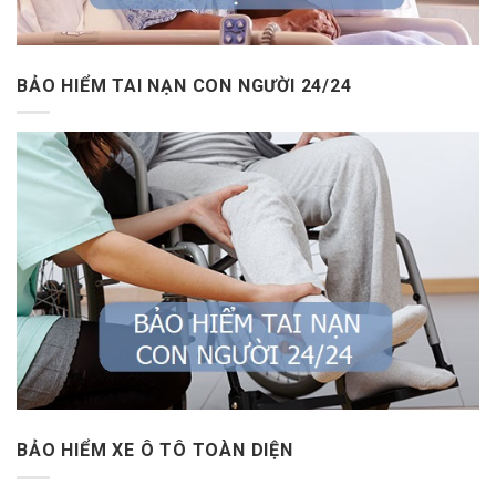
BẢO HIỂM TAI NẠN CON NGƯỜI 24/24
BẢO HIỂM XE Ô TÔ TOÀN DIỆN