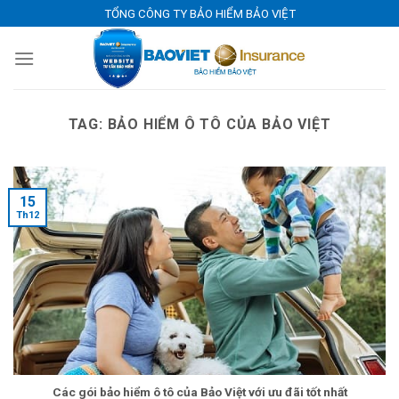
Skip
TỔNG CÔNG TY BẢO HIỂM BẢO VIỆT
to
content
TAG:
BẢO HIỂM Ô TÔ CỦA BẢO VIỆT
15
Th12
Các gói bảo hiểm ô tô của Bảo Việt với ưu đãi tốt nhất