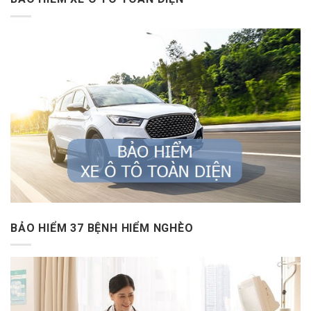
BẢO HIỂM 37 BỆNH HIỂM NGHÈO