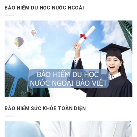
BẢO HIỂM DU HỌC NƯỚC NGOÀI
BẢO HIỂM SỨC KHỎE TOÀN DIỆN