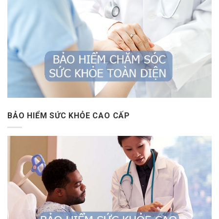
BẢO HIỂM SỨC KHỎE CAO CẤP