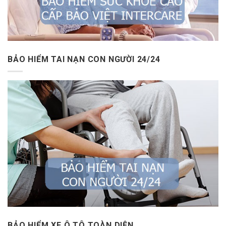
BẢO HIỂM TAI NẠN CON NGƯỜI 24/24
BẢO HIỂM XE Ô TÔ TOÀN DIỆN