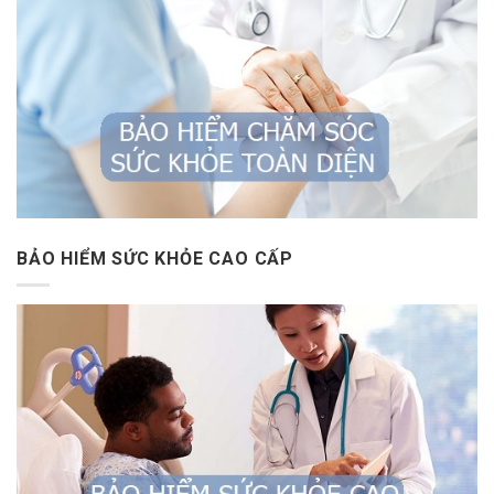
BẢO HIỂM SỨC KHỎE CAO CẤP