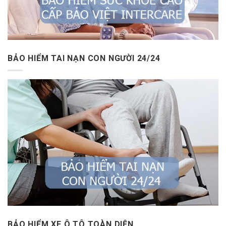
BẢO HIỂM TAI NẠN CON NGƯỜI 24/24
BẢO HIỂM XE Ô TÔ TOÀN DIỆN