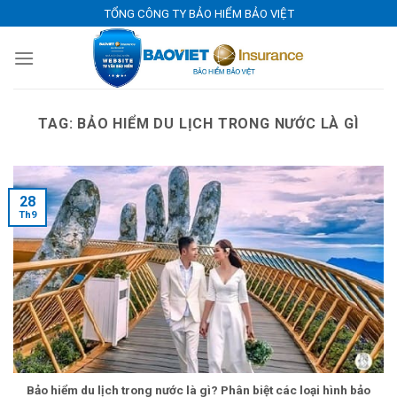
Skip
TỔNG CÔNG TY BẢO HIỂM BẢO VIỆT
to
content
TAG:
BẢO HIỂM DU LỊCH TRONG NƯỚC LÀ GÌ
28
Th9
Bảo hiểm du lịch trong nước là gì? Phân biệt các loại hình bảo