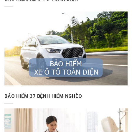
BẢO HIỂM 37 BỆNH HIỂM NGHÈO