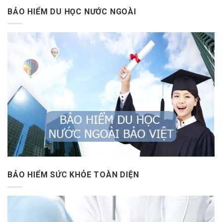
BẢO HIỂM DU HỌC NƯỚC NGOÀI
BẢO HIỂM SỨC KHỎE TOÀN DIỆN