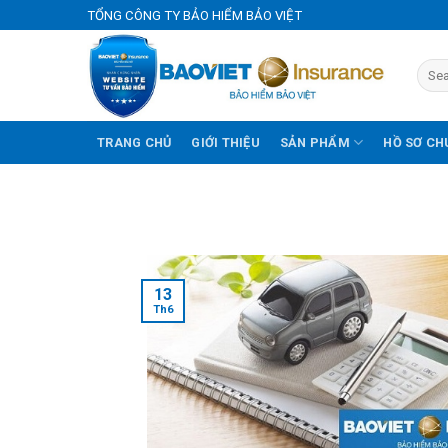
Skip
TỔNG CÔNG TY BẢO HIỂM BẢO VIỆT
to
content
TRANG CHỦ
GIỚI THIỆU
SẢN PHẨM
HỒ SƠ CH
13
Th6