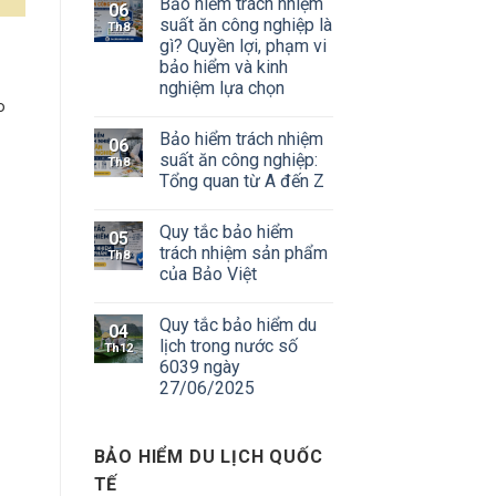
Bảo hiểm trách nhiệm
06
suất ăn công nghiệp là
Th8
gì? Quyền lợi, phạm vi
bảo hiểm và kinh
nghiệm lựa chọn
o
Bảo hiểm trách nhiệm
06
suất ăn công nghiệp:
Th8
Tổng quan từ A đến Z
Quy tắc bảo hiểm
05
trách nhiệm sản phẩm
Th8
của Bảo Việt
Quy tắc bảo hiểm du
04
lịch trong nước số
Th12
6039 ngày
27/06/2025
BẢO HIỂM DU LỊCH QUỐC
TẾ