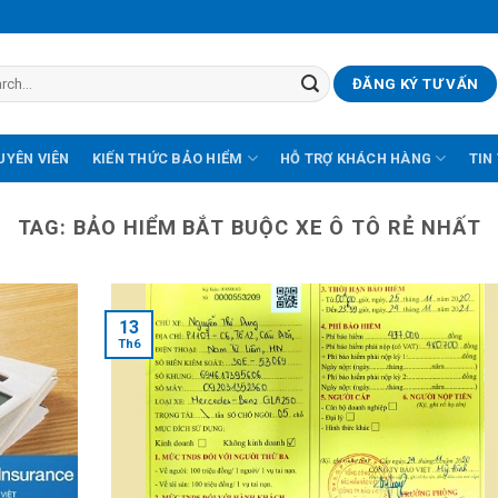
ĐĂNG KÝ TƯ VẤN
UYÊN VIÊN
KIẾN THỨC BẢO HIỂM
HỖ TRỢ KHÁCH HÀNG
TIN
TAG:
BẢO HIỂM BẮT BUỘC XE Ô TÔ RẺ NHẤT
13
Th6