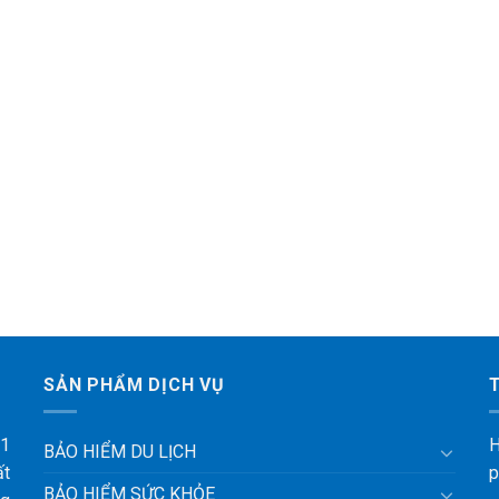
SẢN PHẨM DỊCH VỤ
 1
H
BẢO HIỂM DU LỊCH
ất
p
BẢO HIỂM SỨC KHỎE