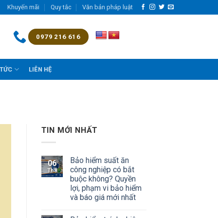
Khuyến mãi
Quy tắc
Văn bản pháp luật
0979 216 616
 TỨC
LIÊN HỆ
TIN MỚI NHẤT
Bảo hiểm suất ăn
06
công nghiệp có bắt
Th8
buộc không? Quyền
lợi, phạm vi bảo hiểm
và báo giá mới nhất