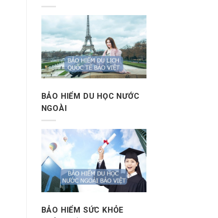
BẢO HIỂM DU HỌC NƯỚC
NGOÀI
BẢO HIỂM SỨC KHỎE