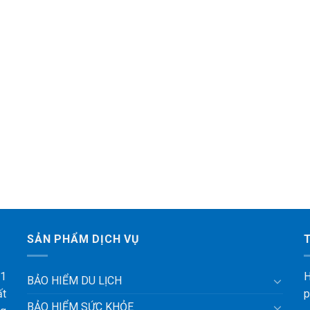
SẢN PHẨM DỊCH VỤ
 1
H
BẢO HIỂM DU LỊCH
ất
p
BẢO HIỂM SỨC KHỎE