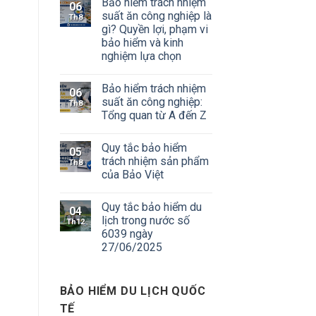
Bảo hiểm trách nhiệm
06
suất ăn công nghiệp là
Th8
gì? Quyền lợi, phạm vi
bảo hiểm và kinh
nghiệm lựa chọn
Bảo hiểm trách nhiệm
06
suất ăn công nghiệp:
Th8
Tổng quan từ A đến Z
Quy tắc bảo hiểm
05
trách nhiệm sản phẩm
Th8
của Bảo Việt
Quy tắc bảo hiểm du
04
lịch trong nước số
Th12
6039 ngày
27/06/2025
BẢO HIỂM DU LỊCH QUỐC
TẾ