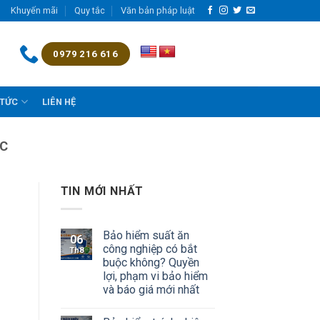
Khuyến mãi
Quy tắc
Văn bản pháp luật
0979 216 616
 TỨC
LIÊN HỆ
ỚC
TIN MỚI NHẤT
Bảo hiểm suất ăn
06
công nghiệp có bắt
Th8
buộc không? Quyền
lợi, phạm vi bảo hiểm
và báo giá mới nhất