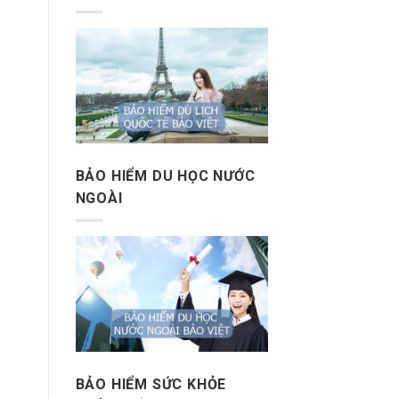
BẢO HIỂM DU HỌC NƯỚC
NGOÀI
BẢO HIỂM SỨC KHỎE