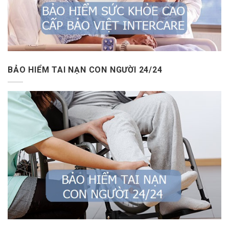
BẢO HIỂM TAI NẠN CON NGƯỜI 24/24