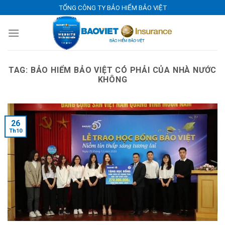
Skip
TỔNG CÔNG TY BẢO HIỂM BẢO VIỆT
to
content
TAG:
BẢO HIỂM BẢO VIỆT CÓ PHẢI CỦA NHÀ NƯỚC
KHÔNG
26
Th10