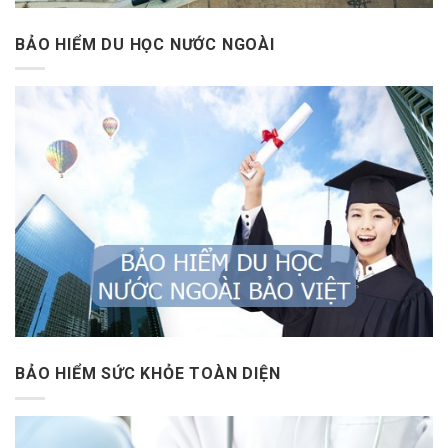
BẢO HIỂM DU HỌC NƯỚC NGOÀI
BẢO HIỂM SỨC KHỎE TOÀN DIỆN