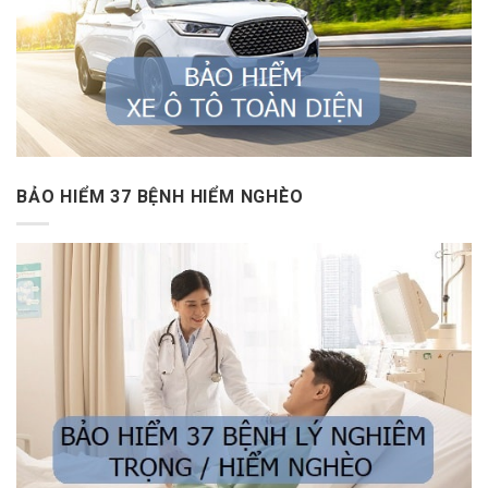
BẢO HIỂM 37 BỆNH HIỂM NGHÈO