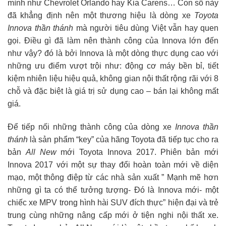
mình như Chevrolet Orlando hay Kia Carens… Con số này
đã khẳng định nên một thương hiệu là dòng xe
Toyota
Innova thần thánh
mà người tiêu dùng Việt vẫn hay quen
gọi. Điều gì đã làm nên thành công của Innova lớn đến
như vậy? đó là bởi Innova là một dòng thực dụng cao với
những ưu điểm vượt trội như: động cơ máy bền bỉ, tiết
kiệm nhiên liệu hiệu quả, không gian nội thất rộng rãi với 8
chỗ và đặc biệt là giá trị sử dụng cao – bán lại không mất
giá.
Để tiếp nối những thành công của dòng xe
Innova thần
thánh
là sản phẩm
key
của hãng Toyota đã tiếp tục cho ra
bản
All New
mới Toyota Innova 2017. Phiên bản mới
Innova 2017 với một sự thay đổi hoàn toàn mới về diện
mạo, một thông điệp từ các nhà sản xuất ” Mạnh mẽ hơn
những gì ta có thể tưởng tượng- Đó là Innova mới- một
chiếc xe MPV trong hình hài SUV đích thực” hiện đại và trẻ
trung cùng những nâng cấp mới ở tiện nghi nội thất xe.