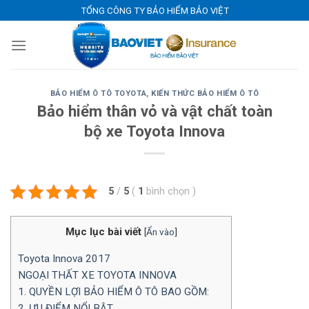
Skip
TỔNG CÔNG TY BẢO HIỂM BẢO VIỆT
to
content
BẢO HIỂM Ô TÔ TOYOTA
,
KIẾN THỨC BẢO HIỂM Ô TÔ
Bảo hiểm thân vỏ và vật chất toàn
bộ xe Toyota Innova
5
/
5
(
1
bình chọn
)
Mục lục bài viết
[
Ẩn vào
]
Toyota Innova 2017
NGOẠI THẤT XE TOYOTA INNOVA
1. QUYỀN LỢI BẢO HIỂM Ô TÔ BAO GỒM:
2. ƯU ĐIỂM NỔI BẬT