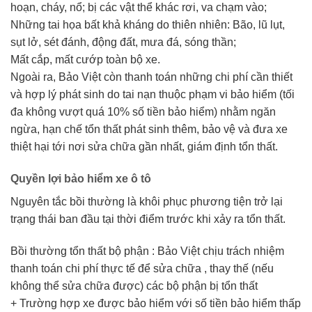
hoạn, cháy, nổ; bị các vật thể khác rơi, va chạm vào;
Những tai họa bất khả kháng do thiên nhiên: Bão, lũ lụt,
sụt lở, sét đánh, động đất, mưa đá, sóng thần;
Mất cắp, mất cướp toàn bộ xe.
Ngoài ra, Bảo Việt còn thanh toán những chi phí cần thiết
và hợp lý phát sinh do tai nạn thuộc phạm vi bảo hiểm (tối
đa không vượt quá 10% số tiền bảo hiểm) nhằm ngăn
ngừa, hạn chế tổn thất phát sinh thêm, bảo vệ và đưa xe
thiệt hại tới nơi sửa chữa gần nhất, giám định tổn thất.
Quyền lợi bảo hiểm xe ô tô
Nguyên tắc bồi thường là khôi phục phương tiện trở lại
trạng thái ban đầu tại thời điểm trước khi xảy ra tổn thất.
Bồi thường tổn thất bộ phận : Bảo Việt chịu trách nhiệm
thanh toán chi phí thực tế để sửa chữa , thay thế (nếu
không thể sửa chữa được) các bộ phận bị tổn thất
+ Trường hợp xe được bảo hiểm với số tiền bảo hiểm thấp