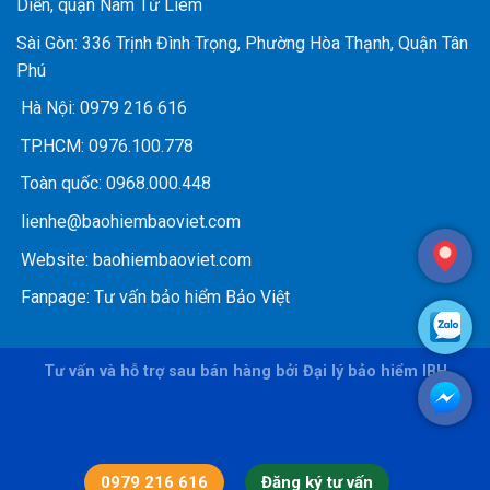
Diễn, quận Nam Từ Liêm
Sài Gòn: 336 Trịnh Đình Trọng, Phường Hòa Thạnh, Quận Tân
Phú
Hà Nội:
0979 216 616
TP.HCM:
0976.100.778
Toàn quốc:
0968.000.448
lienhe@baohiembaoviet.com
Website:
baohiembaoviet.com
Fanpage:
Tư vấn bảo hiểm Bảo Việt
Tư vấn và hỗ trợ sau bán hàng bởi Đại lý bảo hiểm IBH
0979 216 616
Đăng ký tư vấn