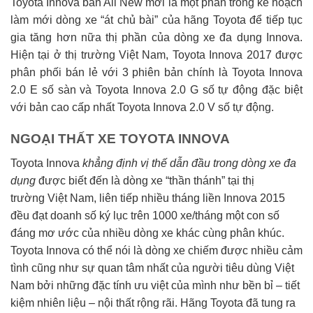
Toyota Innova bản All New mới là một phần trong kế hoạch
làm mới dòng xe
át chủ bài
của hãng Toyota để tiếp tục
gia tăng hơn nữa thị phần của dòng xe đa dụng Innova.
Hiện tại ở thị trường Việt Nam, Toyota Innova 2017 được
phân phối bán lẻ với 3 phiên bản chính là Toyota Innova
2.0 E số sàn và Toyota Innova 2.0 G số tự động đặc biệt
với bản cao cấp nhất Toyota Innova 2.0 V số tự động.
NGOẠI THẤT XE TOYOTA INNOVA
Toyota Innova
khẳng định vị thế dẫn đầu trong dòng xe đa
dụng
được biết đến là dòng xe
thần thánh
tại thị
trường Việt Nam, liên tiếp nhiều tháng liền Innova 2015
đều đạt doanh số ký lục trên 1000 xe/tháng một con số
đáng mơ ước của nhiều dòng xe khác cùng phân khúc.
Toyota Innova có thể nói là dòng xe chiếm được nhiều cảm
tình cũng như sự quan tâm nhất của người tiêu dùng Việt
Nam bởi những đặc tính ưu việt của mình như bền bỉ – tiết
kiệm nhiên liệu – nội thất rộng rãi. Hãng Toyota đã tung ra