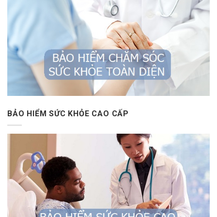
BẢO HIỂM SỨC KHỎE CAO CẤP