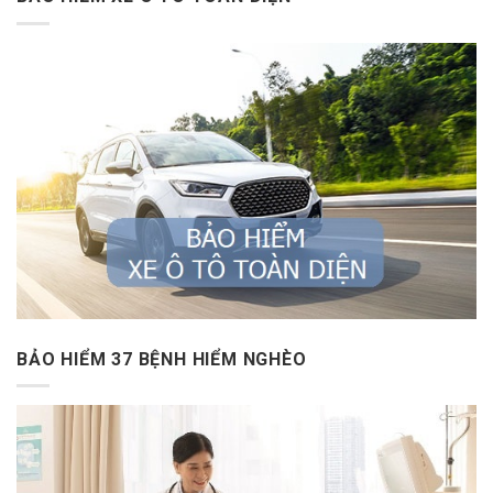
BẢO HIỂM 37 BỆNH HIỂM NGHÈO