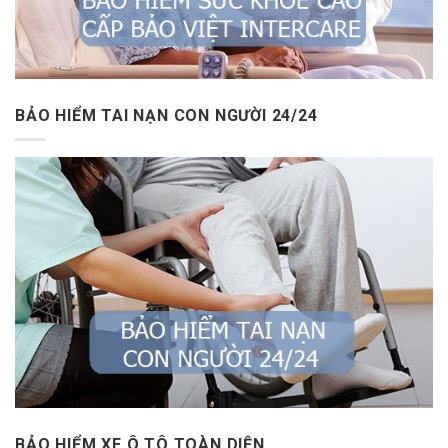
BẢO HIỂM TAI NẠN CON NGƯỜI 24/24
BẢO HIỂM XE Ô TÔ TOÀN DIỆN