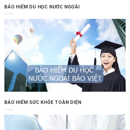
BẢO HIỂM DU HỌC NƯỚC NGOÀI
BẢO HIỂM SỨC KHỎE TOÀN DIỆN