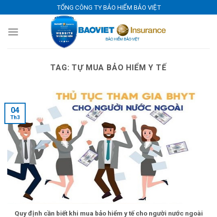
Skip
TỔNG CÔNG TY BẢO HIỂM BẢO VIỆT
to
content
TAG:
TỰ MUA BẢO HIỂM Y TẾ
04
Th3
Quy định cần biết khi mua bảo hiểm y tế cho người nước ngoài