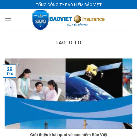
Skip
TỔNG CÔNG TY BẢO HIỂM BẢO VIỆT
to
content
TAG:
Ô TÔ
29
Th6
Giới thiệu khái quát về bảo hiểm Bảo Việt