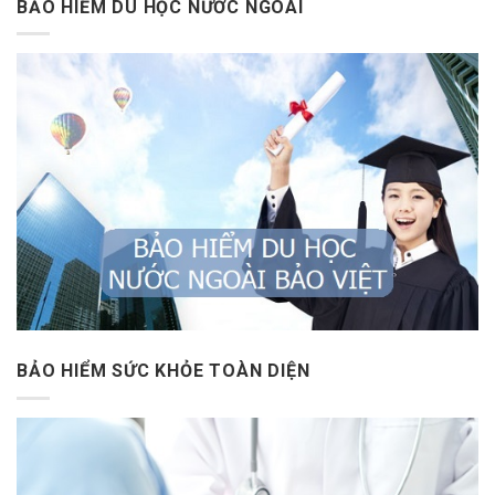
BẢO HIỂM DU HỌC NƯỚC NGOÀI
BẢO HIỂM SỨC KHỎE TOÀN DIỆN