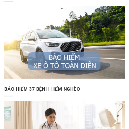
BẢO HIỂM 37 BỆNH HIỂM NGHÈO