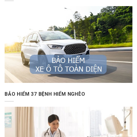
BẢO HIỂM 37 BỆNH HIỂM NGHÈO