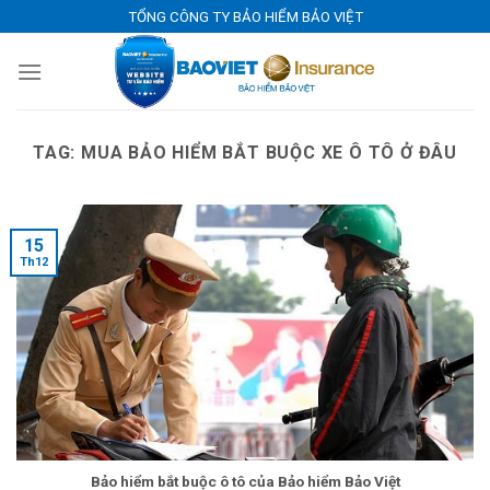
Skip
TỔNG CÔNG TY BẢO HIỂM BẢO VIỆT
to
content
TAG:
MUA BẢO HIỂM BẮT BUỘC XE Ô TÔ Ở ĐÂU
15
Th12
Bảo hiểm bắt buộc ô tô của Bảo hiểm Bảo Việt