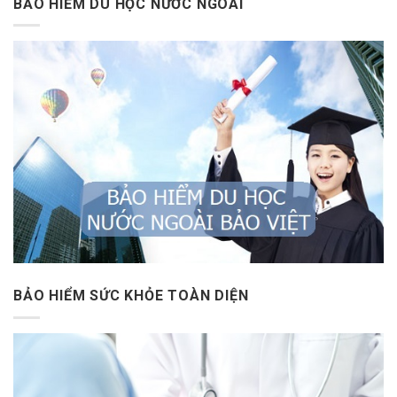
BẢO HIỂM DU HỌC NƯỚC NGOÀI
BẢO HIỂM SỨC KHỎE TOÀN DIỆN