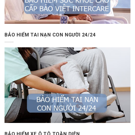
BẢO HIỂM TAI NẠN CON NGƯỜI 24/24
BẢO HIỂM XE Ô TÔ TOÀN DIỆN