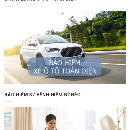
BẢO HIỂM 37 BỆNH HIỂM NGHÈO