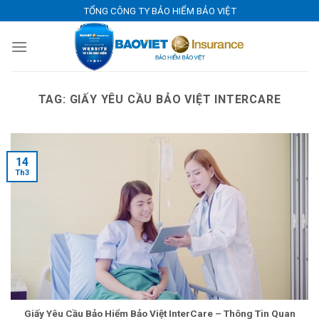
Skip
TỔNG CÔNG TY BẢO HIỂM BẢO VIỆT
to
content
TAG:
GIẤY YÊU CẦU BẢO VIỆT INTERCARE
14
Th3
Giấy Yêu Cầu Bảo Hiểm Bảo Việt InterCare – Thông Tin Quan