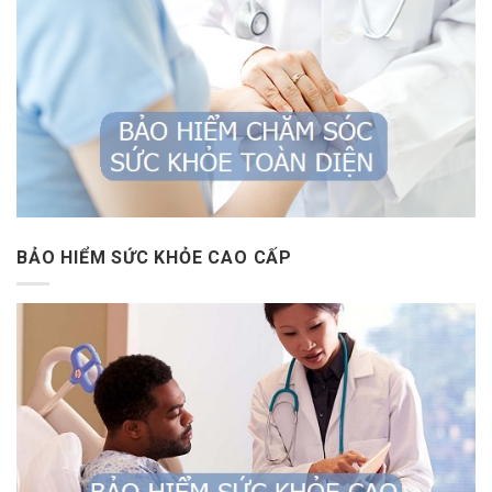
BẢO HIỂM SỨC KHỎE CAO CẤP