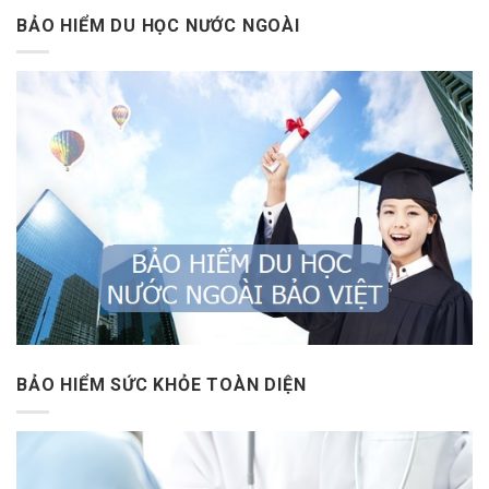
BẢO HIỂM DU HỌC NƯỚC NGOÀI
BẢO HIỂM SỨC KHỎE TOÀN DIỆN