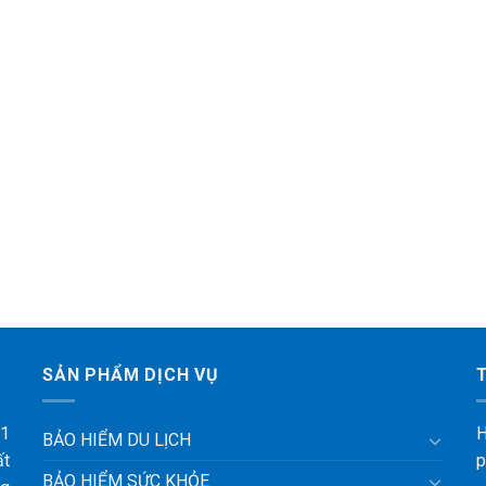
SẢN PHẨM DỊCH VỤ
 1
H
BẢO HIỂM DU LỊCH
ất
p
BẢO HIỂM SỨC KHỎE