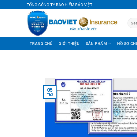
Skip
TỔNG CÔNG TY BẢO HIỂM BẢO VIỆT
to
content
TRANG CHỦ
GIỚI THIỆU
SẢN PHẨM
HỒ SƠ CH
05
Th3