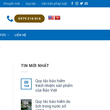
Khuyến mãi
Quy tắc
Văn bản pháp luật
0979 216 616
 TỨC
LIÊN HỆ
Ế
TIN MỚI NHẤT
Quy tắc bảo hiểm
05
trách nhiệm sản phẩm
Th8
của Bảo Việt
Quy tắc bảo hiểm du
04
lịch trong nước số
Th12