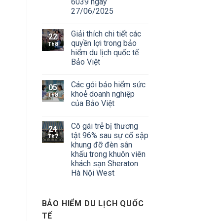
6039 ngày
27/06/2025
Giải thích chi tiết các
22
quyền lợi trong bảo
Th8
hiểm du lịch quốc tế
Bảo Việt
Các gói bảo hiểm sức
05
khoẻ doanh nghiệp
Th8
của Bảo Việt
Cô gái trẻ bị thương
24
tật 96% sau sự cố sập
Th7
khung đỡ đèn sân
khấu trong khuôn viên
khách sạn Sheraton
Hà Nội West
BẢO HIỂM DU LỊCH QUỐC
TẾ