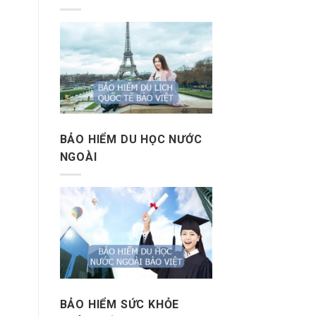
BẢO HIỂM DU HỌC NƯỚC
NGOÀI
BẢO HIỂM SỨC KHỎE