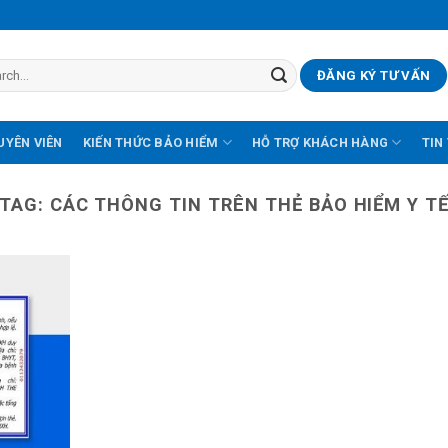
ĐĂNG KÝ TƯ VẤN
UYÊN VIÊN
KIẾN THỨC BẢO HIỂM
HỖ TRỢ KHÁCH HÀNG
TIN
TAG:
CÁC THÔNG TIN TRÊN THẺ BẢO HIỂM Y T