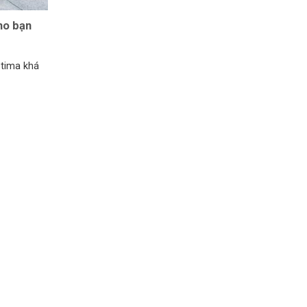
ho bạn
ptima khá