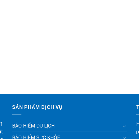
SẢN PHẨM DỊCH VỤ
 1
H
BẢO HIỂM DU LỊCH
ất
p
BẢO HIỂM SỨC KHỎE