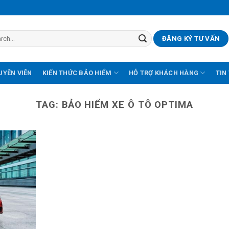
ĐĂNG KÝ TƯ VẤN
UYÊN VIÊN
KIẾN THỨC BẢO HIỂM
HỖ TRỢ KHÁCH HÀNG
TIN
TAG:
BẢO HIỂM XE Ô TÔ OPTIMA