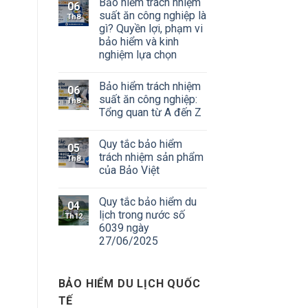
Bảo hiểm trách nhiệm
06
suất ăn công nghiệp là
Th8
gì? Quyền lợi, phạm vi
bảo hiểm và kinh
nghiệm lựa chọn
Bảo hiểm trách nhiệm
06
suất ăn công nghiệp:
Th8
Tổng quan từ A đến Z
Quy tắc bảo hiểm
05
trách nhiệm sản phẩm
Th8
của Bảo Việt
Quy tắc bảo hiểm du
04
lịch trong nước số
Th12
6039 ngày
27/06/2025
BẢO HIỂM DU LỊCH QUỐC
TẾ