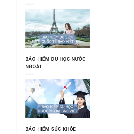
BẢO HIỂM DU HỌC NƯỚC
NGOÀI
BẢO HIỂM SỨC KHỎE