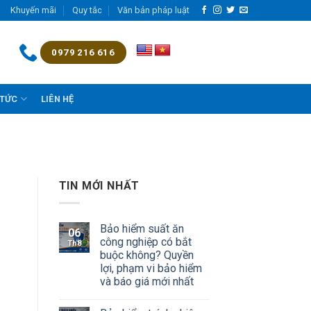
Khuyến mãi
Quy tắc
Văn bản pháp luật
0979 216 616
 TỨC
LIÊN HỆ
TIN MỚI NHẤT
Bảo hiểm suất ăn
06
công nghiệp có bắt
Th8
buộc không? Quyền
lợi, phạm vi bảo hiểm
và báo giá mới nhất