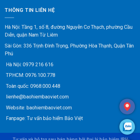
THÔNG TIN LIÊN HỆ
Hà Nội: Tầng 1, số 8, đường Nguyễn Cơ Thạch, phường Cầu
Diễn, quận Nam Từ Liêm
Sài Gòn: 336 Trịnh Đình Trọng, Phường Hòa Thạnh, Quận Tân
Phú
Hà Nội:
0979 216 616
TP.HCM:
0976.100.778
Toàn quốc:
0968.000.448
lienhe@baohiembaoviet.com
Website:
baohiembaoviet.com
Fanpage:
Tư vấn bảo hiểm Bảo Việt
Tư vấn và hỗ trợ sau bán hàng bởi Đại lý bảo hiểm IBH