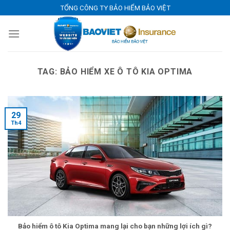
Skip
TỔNG CÔNG TY BẢO HIỂM BẢO VIỆT
to
content
TAG:
BẢO HIỂM XE Ô TÔ KIA OPTIMA
29
Th4
Bảo hiểm ô tô Kia Optima mang lại cho bạn những lợi ích gì?