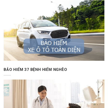
BẢO HIỂM 37 BỆNH HIỂM NGHÈO