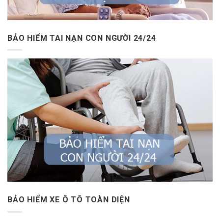
BẢO HIỂM TAI NẠN CON NGƯỜI 24/24
BẢO HIỂM XE Ô TÔ TOÀN DIỆN