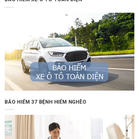
BẢO HIỂM 37 BỆNH HIỂM NGHÈO