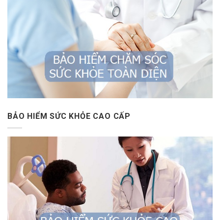
BẢO HIỂM SỨC KHỎE CAO CẤP