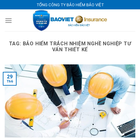
Skip
TỔNG CÔNG TY BẢO HIỂM BẢO VIỆT
to
content
TAG:
BẢO HIỂM TRÁCH NHIỆM NGHỀ NGHIỆP TƯ
VẤN THIẾT KẾ
29
Th6