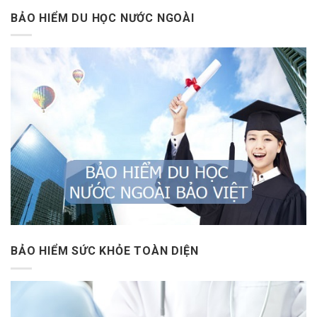
BẢO HIỂM DU HỌC NƯỚC NGOÀI
BẢO HIỂM SỨC KHỎE TOÀN DIỆN