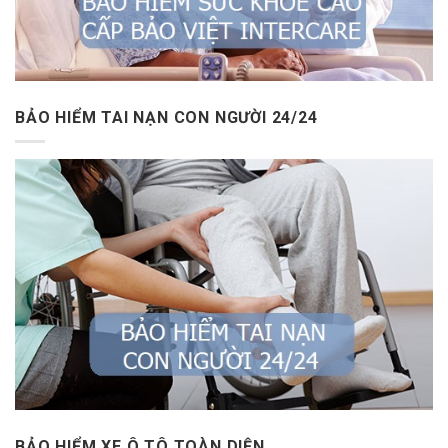
BẢO HIỂM TAI NẠN CON NGƯỜI 24/24
BẢO HIỂM XE Ô TÔ TOÀN DIỆN