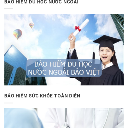
BẢO HIỂM DU HỌC NƯỚC NGOÀI
BẢO HIỂM SỨC KHỎE TOÀN DIỆN