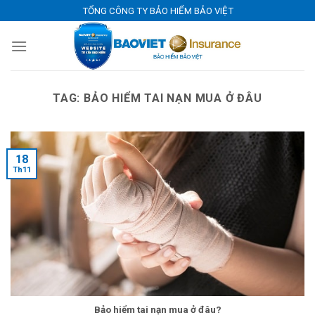
Skip
TỔNG CÔNG TY BẢO HIỂM BẢO VIỆT
to
content
TAG:
BẢO HIỂM TAI NẠN MUA Ở ĐÂU
18
Th11
Bảo hiểm tai nạn mua ở đâu?