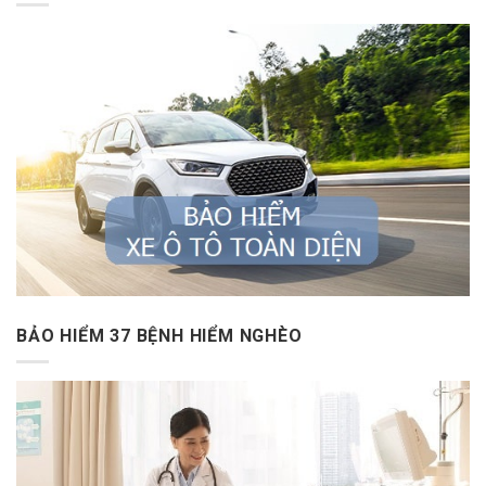
BẢO HIỂM 37 BỆNH HIỂM NGHÈO