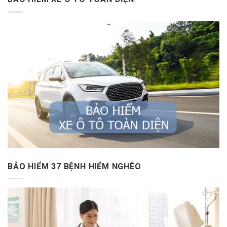
BẢO HIỂM 37 BỆNH HIỂM NGHÈO