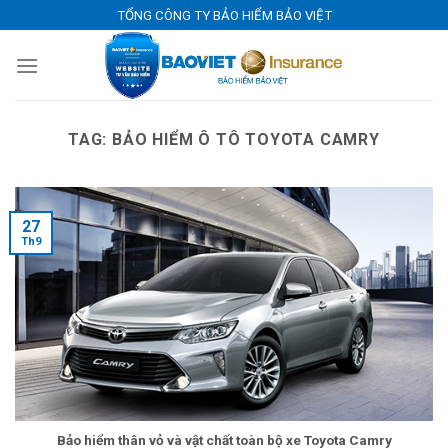
Skip
TỔNG CÔNG TY BẢO HIỂM BẢO VIỆT
to
content
TAG:
BẢO HIỂM Ô TÔ TOYOTA CAMRY
27
Th9
Bảo hiểm thân vỏ và vật chất toàn bộ xe Toyota Camry