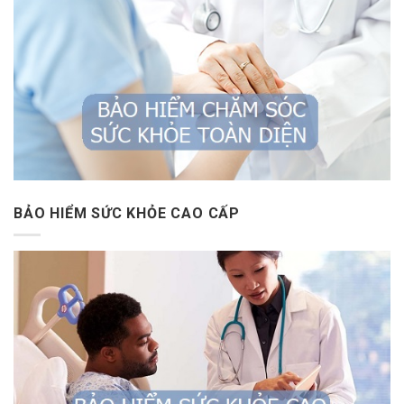
BẢO HIỂM SỨC KHỎE CAO CẤP