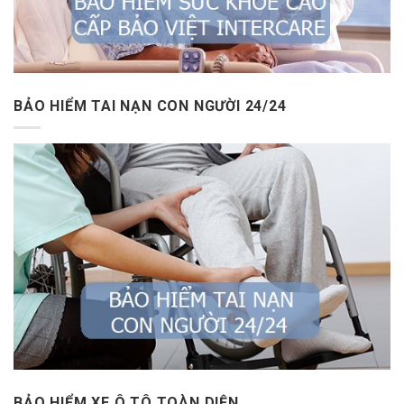
BẢO HIỂM TAI NẠN CON NGƯỜI 24/24
BẢO HIỂM XE Ô TÔ TOÀN DIỆN