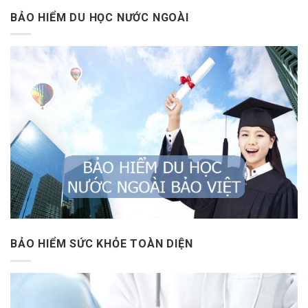
BẢO HIỂM DU HỌC NƯỚC NGOÀI
BẢO HIỂM SỨC KHỎE TOÀN DIỆN