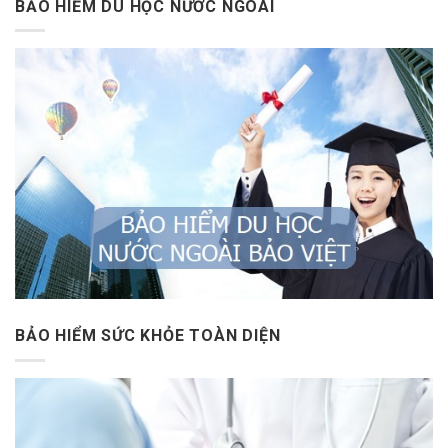
BẢO HIỂM DU HỌC NƯỚC NGOÀI
BẢO HIỂM SỨC KHỎE TOÀN DIỆN