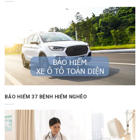
BẢO HIỂM 37 BỆNH HIỂM NGHÈO