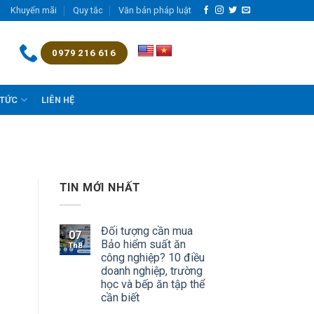
Khuyến mãi
Quy tắc
Văn bản pháp luật
0979 216 616
 TỨC
LIÊN HỆ
TIN MỚI NHẤT
Đối tượng cần mua
07
Bảo hiểm suất ăn
Th8
công nghiệp? 10 điều
doanh nghiệp, trường
học và bếp ăn tập thể
cần biết