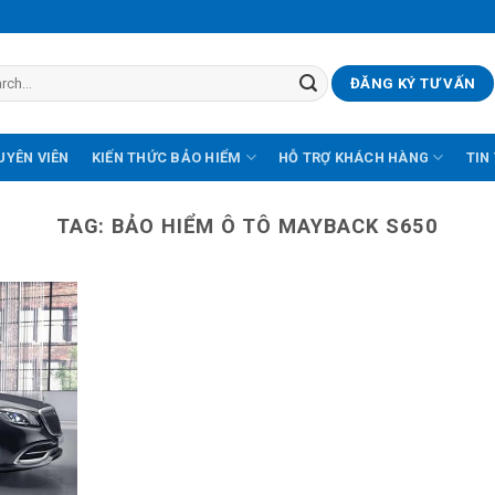
ĐĂNG KÝ TƯ VẤN
UYÊN VIÊN
KIẾN THỨC BẢO HIỂM
HỖ TRỢ KHÁCH HÀNG
TIN
TAG:
BẢO HIỂM Ô TÔ MAYBACK S650