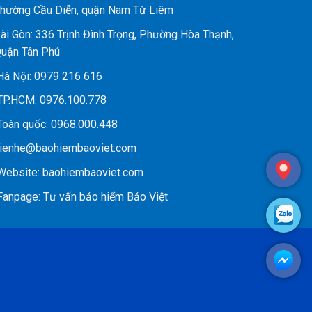
hường Cầu Diễn, quận Nam Từ Liêm
ài Gòn: 336 Trịnh Đình Trọng, Phường Hòa Thạnh,
uận Tân Phú
à Nội:
0979 216 616
P.HCM:
0976.100.778
oàn quốc:
0968.000.448
ienhe@baohiembaoviet.com
ebsite:
baohiembaoviet.com
anpage:
Tư vấn bảo hiểm Bảo Việt