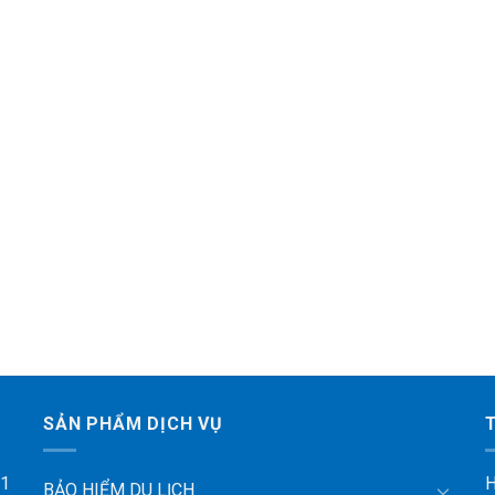
SẢN PHẨM DỊCH VỤ
 1
H
BẢO HIỂM DU LỊCH