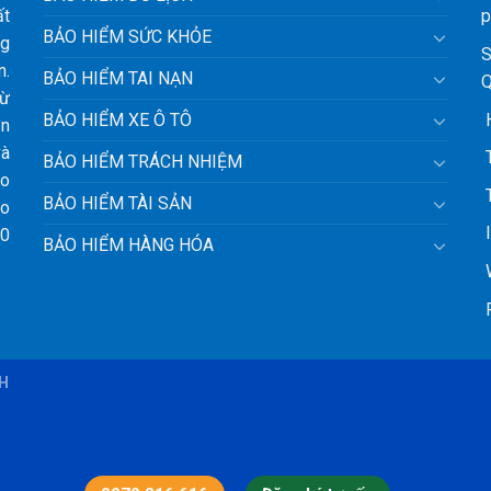
ất
p
BẢO HIỂM SỨC KHỎE
ng
S
n.
BẢO HIỂM TAI NẠN
Q
từ
H
BẢO HIỂM XE Ô TÔ
ận
và
T
BẢO HIỂM TRÁCH NHIỆM
ảo
T
BẢO HIỂM TÀI SẢN
ho
l
10
BẢO HIỂM HÀNG HÓA
W
F
BH