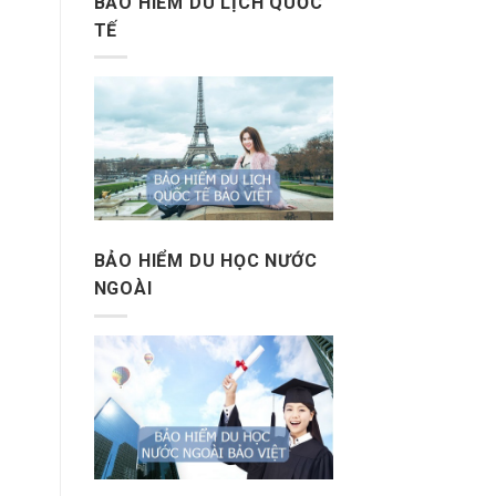
BẢO HIỂM DU LỊCH QUỐC
TẾ
BẢO HIỂM DU HỌC NƯỚC
NGOÀI