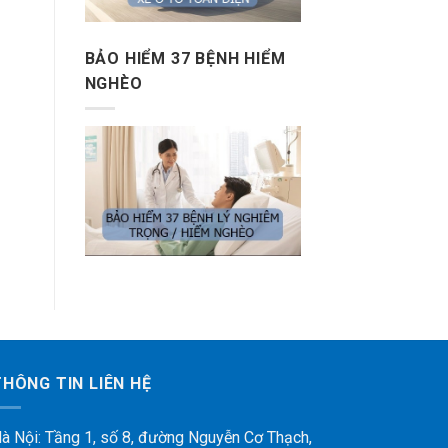
BẢO HIỂM 37 BỆNH HIỂM
NGHÈO
THÔNG TIN LIÊN HỆ
à Nội: Tầng 1, số 8, đường Nguyễn Cơ Thạch,