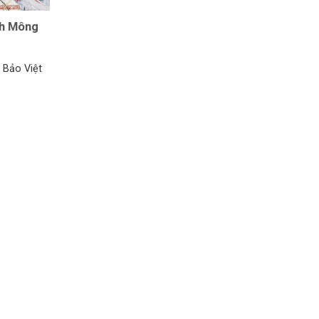
ch Mông
 Bảo Việt