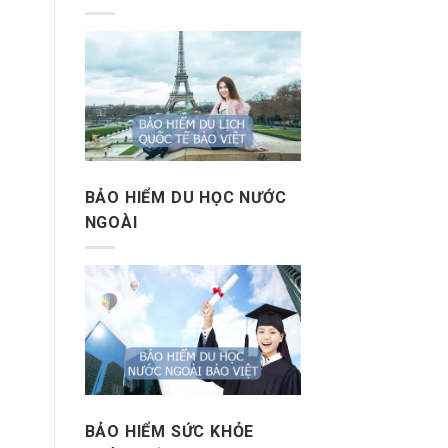
BẢO HIỂM DU HỌC NƯỚC
NGOÀI
BẢO HIỂM SỨC KHỎE