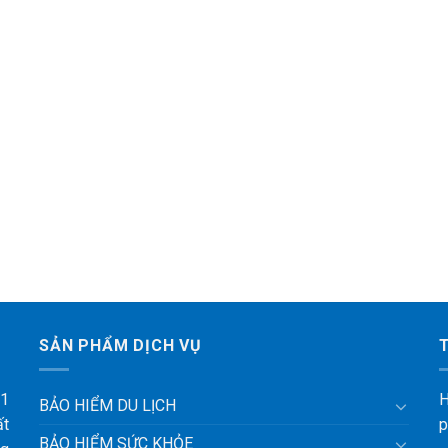
SẢN PHẨM DỊCH VỤ
 1
H
BẢO HIỂM DU LỊCH
ất
p
BẢO HIỂM SỨC KHỎE