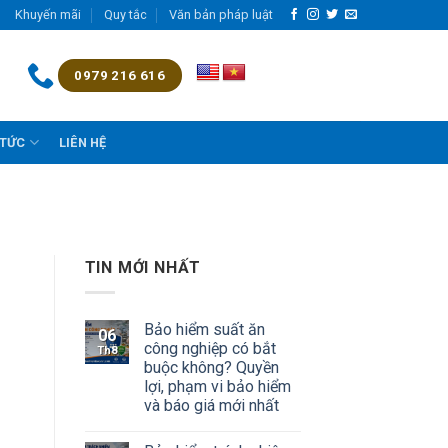
Khuyến mãi
Quy tắc
Văn bản pháp luật
0979 216 616
 TỨC
LIÊN HỆ
TIN MỚI NHẤT
Bảo hiểm suất ăn
06
công nghiệp có bắt
Th8
buộc không? Quyền
lợi, phạm vi bảo hiểm
và báo giá mới nhất