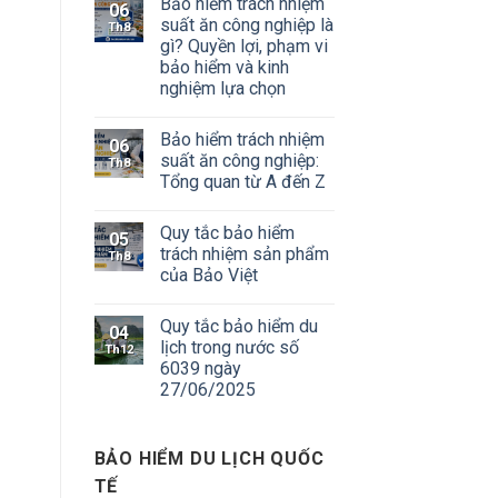
Bảo hiểm trách nhiệm
06
suất ăn công nghiệp là
Th8
gì? Quyền lợi, phạm vi
bảo hiểm và kinh
nghiệm lựa chọn
Bảo hiểm trách nhiệm
06
suất ăn công nghiệp:
Th8
Tổng quan từ A đến Z
Quy tắc bảo hiểm
05
trách nhiệm sản phẩm
Th8
của Bảo Việt
Quy tắc bảo hiểm du
04
lịch trong nước số
Th12
6039 ngày
27/06/2025
BẢO HIỂM DU LỊCH QUỐC
TẾ