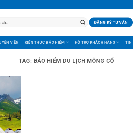
ĐĂNG KÝ TƯ VẤN
UYÊN VIÊN
KIẾN THỨC BẢO HIỂM
HỖ TRỢ KHÁCH HÀNG
TIN
TAG:
BẢO HIỂM DU LỊCH MÔNG CỔ