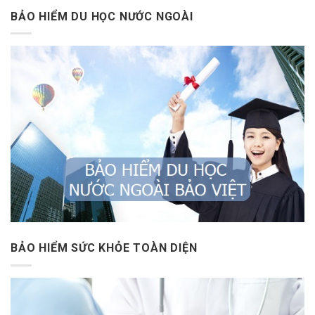
BẢO HIỂM DU HỌC NƯỚC NGOÀI
BẢO HIỂM SỨC KHỎE TOÀN DIỆN