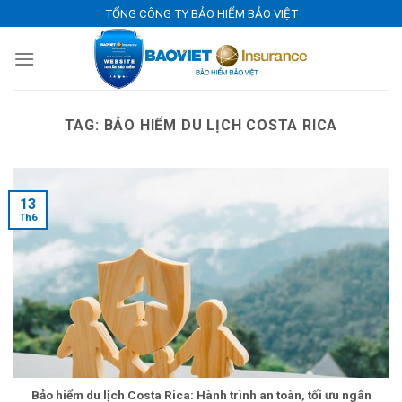
Skip
TỔNG CÔNG TY BẢO HIỂM BẢO VIỆT
to
content
TAG:
BẢO HIỂM DU LỊCH COSTA RICA
13
Th6
Bảo hiểm du lịch Costa Rica: Hành trình an toàn, tối ưu ngân