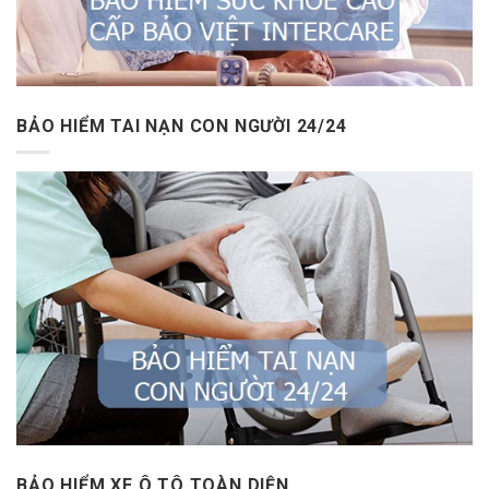
BẢO HIỂM TAI NẠN CON NGƯỜI 24/24
BẢO HIỂM XE Ô TÔ TOÀN DIỆN