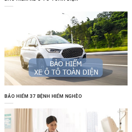
BẢO HIỂM 37 BỆNH HIỂM NGHÈO