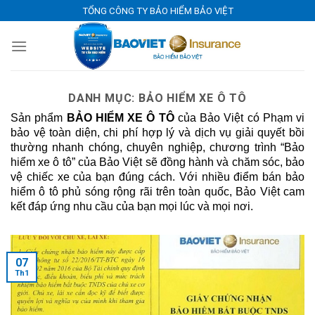
Skip
TỔNG CÔNG TY BẢO HIỂM BẢO VIỆT
to
content
DANH MỤC:
BẢO HIỂM XE Ô TÔ
Sản phẩm
BẢO HIỂM XE Ô TÔ
của Bảo Việt có Phạm vi
bảo vệ toàn diện, chi phí hợp lý và dịch vụ giải quyết bồi
thường nhanh chóng, chuyên nghiệp, chương trình “Bảo
hiểm xe ô tô” của Bảo Việt sẽ đồng hành và chăm sóc, bảo
vệ chiếc xe của bạn đúng cách. Với nhiều điểm bán bảo
hiểm ô tô phủ sóng rộng rãi trên toàn quốc, Bảo Việt cam
kết đáp ứng nhu cầu của bạn mọi lúc và mọi nơi.
07
Th1