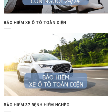
BẢO HIỂM XE Ô TÔ TOÀN DIỆN
BẢO HIỂM 37 BỆNH HIỂM NGHÈO