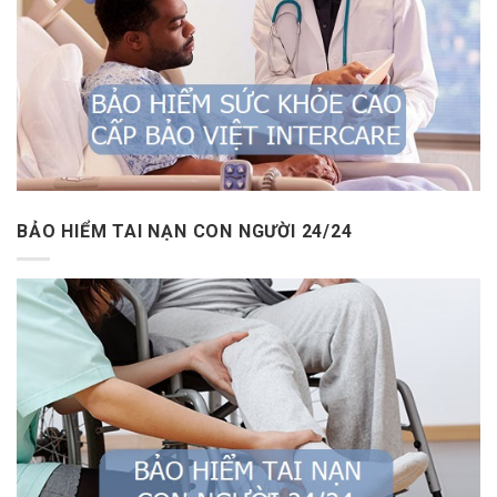
BẢO HIỂM TAI NẠN CON NGƯỜI 24/24