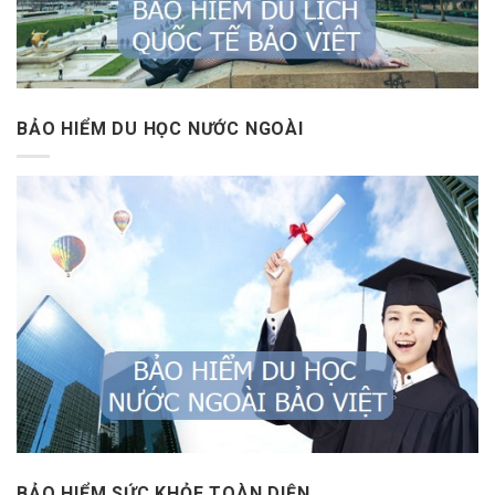
BẢO HIỂM DU HỌC NƯỚC NGOÀI
BẢO HIỂM SỨC KHỎE TOÀN DIỆN